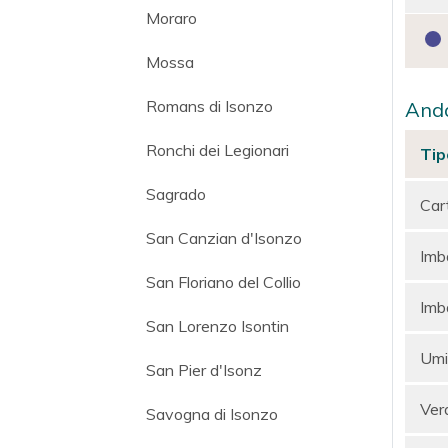
Moraro
Mossa
Romans di Isonzo
Anda
Ronchi dei Legionari
Tip
Sagrado
Car
San Canzian d'Isonzo
Imba
San Floriano del Collio
Imba
San Lorenzo Isontin
Umi
San Pier d'Isonz
Ver
Savogna di Isonzo