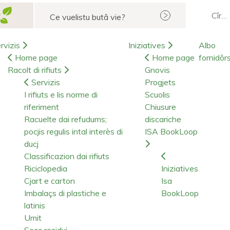
Cerca
rvizis
Iniziatives
Albo
Home page
Home page
fornidôr
Racolt di rifiuts
Gnovis
Servizis
Progjets
I rifiuts e lis norme di
Scuolis
riferiment
Chiusure
Racuelte dai refudums;
discariche
pocjis regulis intal interès di
ISA BookLoop
ducj
Classificazion dai rifiuts
Riciclopedia
Iniziatives
Cjart e carton
Isa
Imbalaçs di plastiche e
BookLoop
latinis
Umit
Secc residui