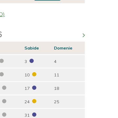
D)
6
s
Sabide
Domenie
3
4
10
11
17
18
24
25
31