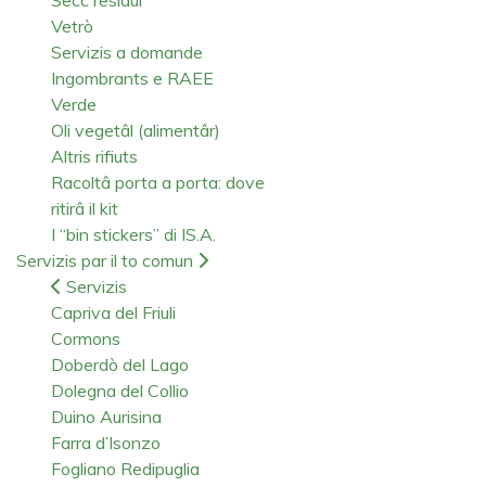
Vetrò
Servizis a domande
Ingombrants e RAEE
Verde
Oli vegetâl (alimentâr)
Altris rifiuts
Racoltâ porta a porta: dove
ritirâ il kit
I “bin stickers” di IS.A.
Servizis par il to comun
Servizis
Capriva del Friuli
Cormons
Doberdò del Lago
Dolegna del Collio
Duino Aurisina
Farra d’Isonzo
Fogliano Redipuglia