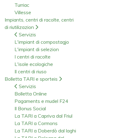
Turriac
Villesse
Impiants, centri di racolte, centri
di riutilizazion
Servizis
L'impiant di compostagjo
L'impiant di selezion
I centri di racolte
L'isole ecologiche
Il centri di riuso
Bolletta TARI e sporteis
Servizis
Bolletta Online
Pagaments e mudel F24
Il Bonus Social
La TARI a Capriva dal Friul
La TARI a Cormons
La TARI a Doberdò dal laghi
La TARI a Dolegna dal