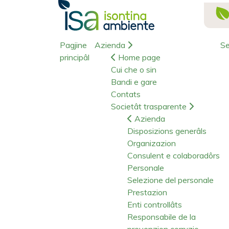
Pagjine
Azienda
Se
principâl
Home page
Cui che o sin
Bandi e gare
Contats
Societât trasparente
Azienda
Disposizions generâls
Organizazion
Consulent e colaboradôrs
Personale
Selezione del personale
Prestazion
Enti controllâts
Responsabile de la
prevenzion corruzio