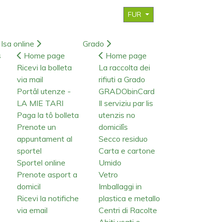
FUR
Isa online
Grado
s
Home page
Home page
Ricevi la bolleta
La raccolta dei
via mail
rifiuti a Grado
Portâl utenze -
GRADObinCard
LA MIE TARI
Il serviziu par lis
Paga la tô bolleta
utenzis no
Prenote un
domicilîs
appuntament al
Secco residuo
sportel
Carta e cartone
Sportel online
Umido
Prenote asport a
Vetro
domicil
Imballaggi in
Ricevi la notifiche
plastica e metallo
via email
Centri di Racolte
Abiti usati e