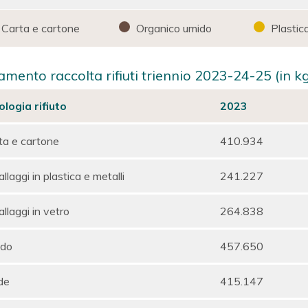
Carta e cartone
Organico umido
Plastica
mento raccolta rifiuti triennio 2023-24-25 (in k
ologia rifiuto
2023
ta e cartone
410.934
llaggi in plastica e metalli
241.227
llaggi in vetro
264.838
do
457.650
de
415.147