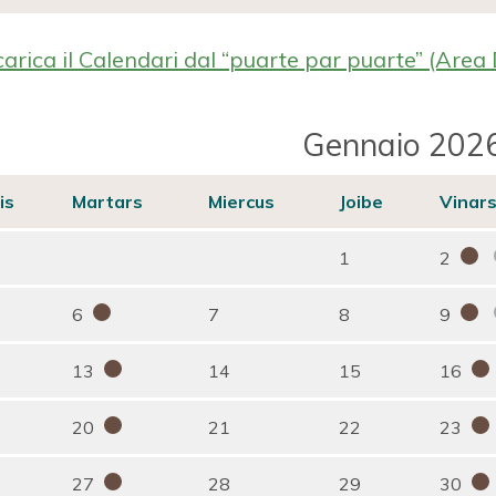
arica il Calendari dal “puarte par puarte” (Area 
Gennaio 202
is
Martars
Miercus
Joibe
Vinar
1
2
6
7
8
9
13
14
15
16
20
21
22
23
27
28
29
30