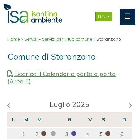
☰
ITA
Home
»
Servizi
»
Servizi per il tuo comune
» Staranzano
Comune di Staranzano
Scarica il Calendario porta a porta
(Area E)
Luglio 2025
1
2
3
4
5
6