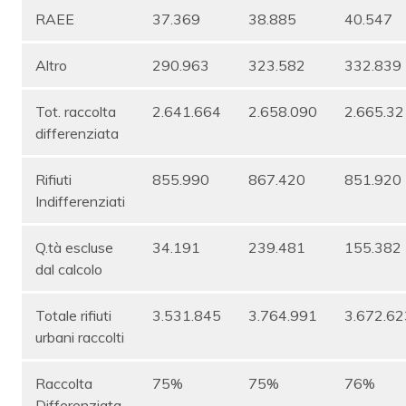
RAEE
37.369
38.885
40.547
Altro
290.963
323.582
332.839
Tot. raccolta
2.641.664
2.658.090
2.665.32
differenziata
Rifiuti
855.990
867.420
851.920
Indifferenziati
Q.tà escluse
34.191
239.481
155.382
dal calcolo
Totale rifiuti
3.531.845
3.764.991
3.672.62
urbani raccolti
Raccolta
75%
75%
76%
Differenziata