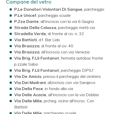
Campane del vetro
P,Le Donatori Volontari Di Sangue
, parcheggio
P.Le Unicef
, parcheggio scuole
P.Zza Dante
, all'incrocio con la via 6 Giugno
Strada Della Colussa
, parcheggio metà via
Stradella Verde
, di fronte al civ. n. 32
Via Battisti
, d.f. Bar Lido
Via Brasizza
, di fronte al civ. 40
Via Brasizza
, all'incrocio con via Venezia
Via Brig. F.Lli Fontanot
, fermata autobus fronte
p.zzale Saba
Via Brig. F.Lli Fontanot
, parcheggio DIPIU'
Via De Amicis
, presso il parcheggio del cimitero
Via Dei Madrani
, all,incricio con via Sarajevo
Via Della Pace
, in fondo alla via
Via Delle Acacie
, all'incrocio con la via Dobbia
Via Delle Milie
, prcheg. vicino all'incroc. Con
Battisti
Via Delle Milie
, parcheggio scuole