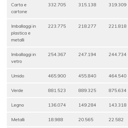
Carta e
332.705
315.138
319.309
cartone
Imballaggi in
223.775
218.277
221.818
plastica e
metalli
Imballaggi in
254.367
247.194
244.734
vetro
Umido
465.900
455.840
464.540
Verde
881.523
889.325
875.634
Legno
136.074
149.284
143.318
Metalli
18.988
20.565
22.582