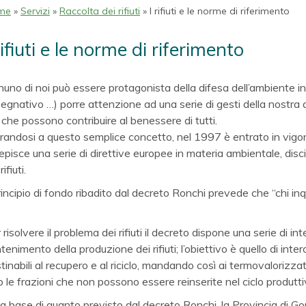
me
»
Servizi
»
Raccolta dei rifiuti
» I rifiuti e le norme di riferimento
rifiuti e le norme di riferimento
uno di noi può essere protagonista della difesa dell’ambiente in 
egnativo …) porre attenzione ad una serie di gesti della nostra
che possono contribuire al benessere di tutti.
irandosi a questo semplice concetto, nel 1997 è entrato in vigor
episce una serie di direttive europee in materia ambientale, discipl
rifiuti.
principio di fondo ribadito dal decreto Ronchi prevede che “chi in
 risolvere il problema dei rifiuti il decreto dispone una serie di i
tenimento della produzione dei rifiuti; l’obiettivo è quello di inte
tinabili al recupero e al riciclo, mandando così ai termovalorizz
o le frazioni che non possono essere reinserite nel ciclo produtti
la base di quanto previsto dal decreto Ronchi, la Provincia di G