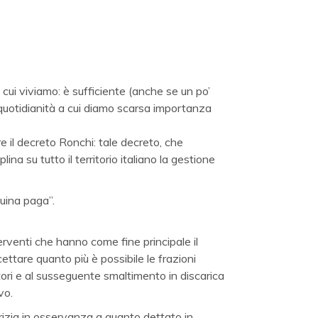
cui viviamo: è sufficiente (anche se un po’
 quotidianità a cui diamo scarsa importanza
e il decreto Ronchi: tale decreto, che
ina su tutto il territorio italiano la gestione
quina paga”.
nterventi che hanno come fine principale il
rcettare quanto più è possibile le frazioni
atori e al susseguente smaltimento in discarica
vo.
orizia in osservanza a quanto dettato in