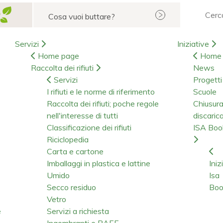
Cerca
Servizi
Iniziative
Home page
Home 
Raccolta dei rifiuti
News
Servizi
Progetti
I rifiuti e le norme di riferimento
Scuole
Raccolta dei rifiuti; poche regole
Chiusur
nell'interesse di tutti
discaric
Classificazione dei rifiuti
ISA Bo
Riciclopedia
Carta e cartone
Imballaggi in plastica e lattine
Iniz
Umido
Isa
Secco residuo
Boo
Vetro
e
Servizi a richiesta
Ingombranti e RAEE