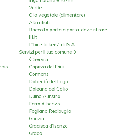
Verde
Olio vegetale (alimentare)
Altri rifiuti
Raccolta porta a porta: dove ritirare
il kit
I “bin stickers” di IS.A.
Servizi per il tuo comune
Servizi
onio
Capriva del Friuli
Cormons
Doberdò del Lago
Dolegna del Collio
Duino Aurisina
Farra d’Isonzo
Fogliano Redipuglia
Gorizia
Gradisca d’Isonzo
Grado