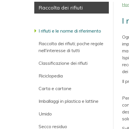
Ho
Raccolta dei rifiuti
I 
I rifiuti e le norme di riferimento
Ogn
Raccolta dei rifiuti; poche regole
imp
nell'interesse di tutti
ma 
Isp
Classificazione dei rifiuti
rec
dei 
Riciclopedia
Il 
Carta e cartone
Per
Imballaggi in plastica e lattine
con
des
Umido
sol
Secco residuo
Sul