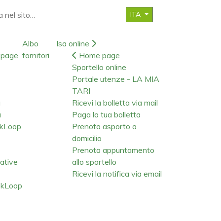
ITA
Albo
Isa online
page
fornitori
Home page
Sportello online
Portale utenze - LA MIA
TARI
a
Ricevi la bolletta via mail
a
Paga la tua bolletta
okLoop
Prenota asporto a
domicilio
Prenota appuntamento
iative
allo sportello
Ricevi la notifica via email
kLoop