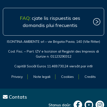
FAQ:
cjate lis rispuestis aes
domandis plui frecuentis
ISONTINA AMBIENTE srl – vie Brigata Pavia, 140 (Vile Ritter)
Cod. Fisc. – Part. IZV e Iscrizion al Regjistri des Impresis di
Gurize n. 01123290312
Capitâl Sociâl Euros 11.469.730,24 viersât par intîr
Privacy
Note legali
Cookies
Credits
Contats
Stanus daûr: