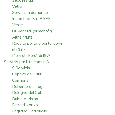
Vetrò
Servizis a domande
Ingombrants e RAEE
Verde
Oli vegetâl (alimentâr)
Altris rifiuts
Racoltâ porta a porta: dove
ritirâ il kit
I “bin stickers” di IS.A.
Servizis par il to comun
Servizis
Capriva del Friuli
Cormons
Doberdò del Lago
Dolegna del Collio
Duino Aurisina
Farra d’Isonzo
Fogliano Redipuglia