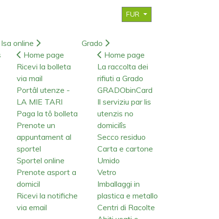
FUR
Isa online
Grado
s
Home page
Home page
Ricevi la bolleta
La raccolta dei
via mail
rifiuti a Grado
Portâl utenze -
GRADObinCard
LA MIE TARI
Il serviziu par lis
Paga la tô bolleta
utenzis no
Prenote un
domicilîs
appuntament al
Secco residuo
sportel
Carta e cartone
Sportel online
Umido
Prenote asport a
Vetro
domicil
Imballaggi in
Ricevi la notifiche
plastica e metallo
via email
Centri di Racolte
Abiti usati e