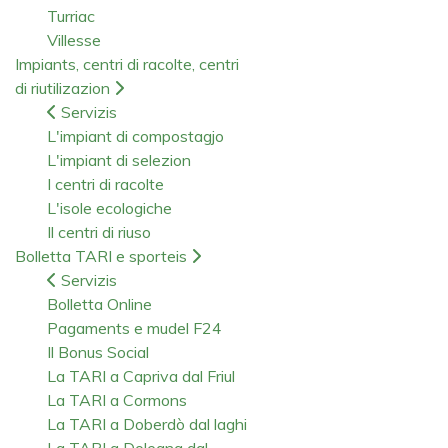
Turriac
Villesse
Impiants, centri di racolte, centri
di riutilizazion
Servizis
L'impiant di compostagjo
L'impiant di selezion
I centri di racolte
L'isole ecologiche
Il centri di riuso
Bolletta TARI e sporteis
Servizis
Bolletta Online
Pagaments e mudel F24
Il Bonus Social
La TARI a Capriva dal Friul
La TARI a Cormons
La TARI a Doberdò dal laghi
La TARI a Dolegna dal