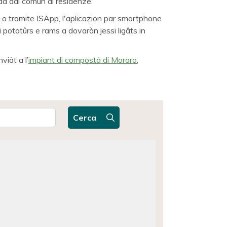
da dal comun di residenze.
 o tramite ISApp, l'aplicazion par smartphone
i potatûrs e rams a dovaràn jessi ligâts in
nviât a l’
impiant di compostâ di Moraro
,
Cerca