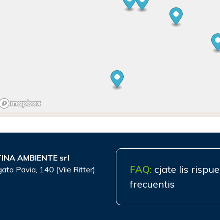
INA AMBIENTE srl
FAQ:
cjate lis rispu
gata Pavia, 140 (Vile Ritter)
frecuentis