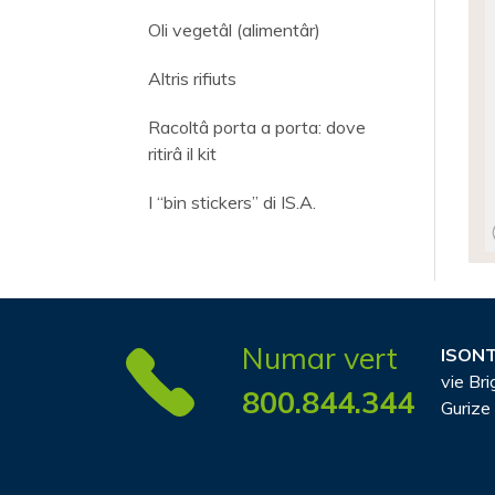
Oli vegetâl (alimentâr)
Altris rifiuts
Racoltâ porta a porta: dove
ritirâ il kit
I “bin stickers” di IS.A.
Numar vert
ISONT
vie Bri
800.844.344
Gurize