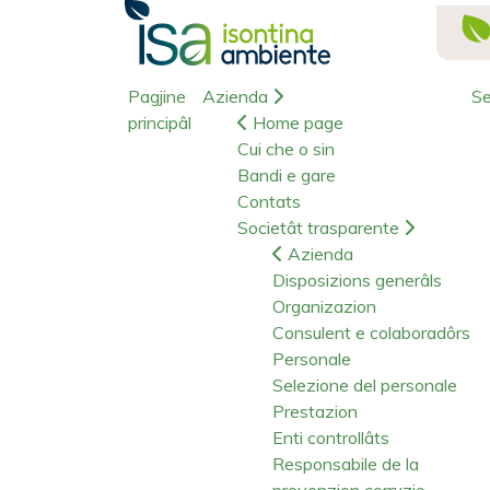
Pagjine
Azienda
Se
principâl
Home page
Cui che o sin
Bandi e gare
Contats
Societât trasparente
Azienda
Disposizions generâls
Organizazion
Consulent e colaboradôrs
Personale
Selezione del personale
Prestazion
Enti controllâts
Responsabile de la
prevenzion corruzio