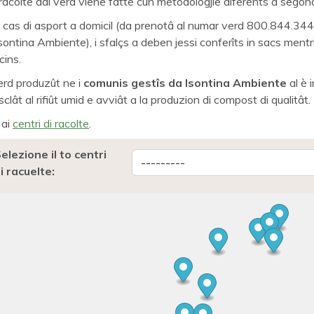
racolte dal verd viene fatte cun metodologjìe diferents a segon
 cas di asport a domicil (da prenotâ al numar verd 800.844.344
Isontina Ambiente), i sfalçs a deben jessi conferîts in sacs mentr
cins.
verd produzût ne i
comunis gestîs da Isontina Ambiente
al è i
clât al rifiût umid e avviât a la produzion di compost di qualitât.
 ai
centri di racolte
.
elezione il to centri
i racuelte: