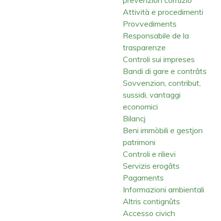
Attività e procedimenti
Provvediments
Responsabile de la
trasparenze
Controli sui impreses
Bandi di gare e contrâts
Sovvenzion, contribut,
sussidi, vantaggi
economici
Bilancj
Beni immòbili e gestjon
patrimoni
Controli e rilievi
Servizis erogâts
Pagaments
Informazioni ambientali
Altris contignûts
Accesso civich