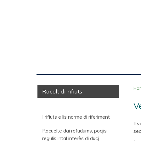
Ho
Racolt di rifiuts
V
I rifiuts e lis norme di riferiment
Il 
Racuelte dai refudums; pocjis
sec
regulis intal interès di ducj