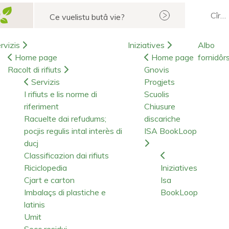
Cerca
rvizis
Iniziatives
Albo
Home page
Home page
fornidôr
Racolt di rifiuts
Gnovis
Servizis
Progjets
I rifiuts e lis norme di
Scuolis
riferiment
Chiusure
Racuelte dai refudums;
discariche
pocjis regulis intal interès di
ISA BookLoop
ducj
Classificazion dai rifiuts
Riciclopedia
Iniziatives
Cjart e carton
Isa
Imbalaçs di plastiche e
BookLoop
latinis
Umit
Secc residui