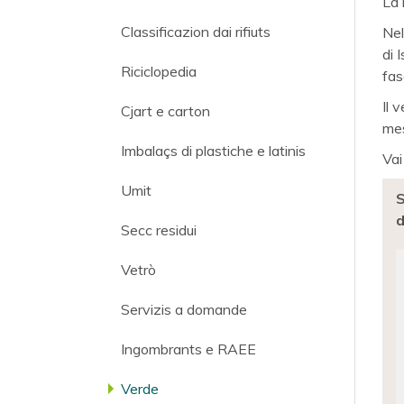
La 
Classificazion dai rifiuts
Nel
di 
Riciclopedia
fas
Il 
Cjart e carton
mes
Imbalaçs di plastiche e latinis
Vai
Umit
S
d
Secc residui
Vetrò
Servizis a domande
Ingombrants e RAEE
Verde