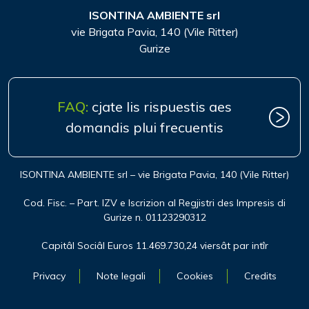
ISONTINA AMBIENTE srl
vie Brigata Pavia, 140 (Vile Ritter)
Gurize
FAQ:
cjate lis rispuestis aes
domandis plui frecuentis
ISONTINA AMBIENTE srl – vie Brigata Pavia, 140 (Vile Ritter)
Cod. Fisc. – Part. IZV e Iscrizion al Regjistri des Impresis di
Gurize n. 01123290312
Capitâl Sociâl Euros 11.469.730,24 viersât par intîr
Privacy
Note legali
Cookies
Credits