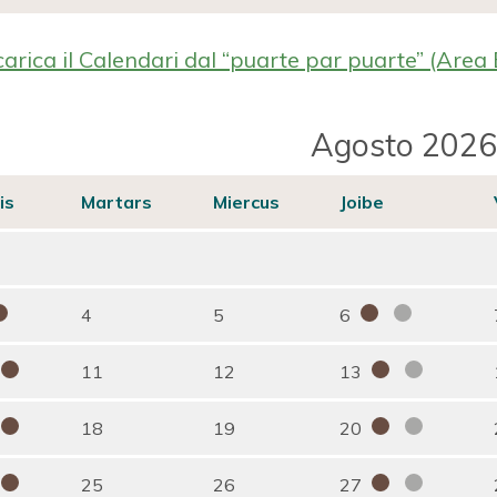
arica il Calendari dal “puarte par puarte” (Area 
Agosto 2026
is
Martars
Miercus
Joibe
4
5
6
11
12
13
18
19
20
25
26
27