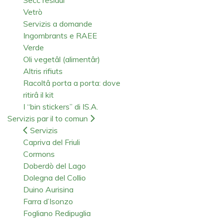
Vetrò
Servizis a domande
Ingombrants e RAEE
Verde
Oli vegetâl (alimentâr)
Altris rifiuts
Racoltâ porta a porta: dove
ritirâ il kit
I “bin stickers” di IS.A.
Servizis par il to comun
Servizis
Capriva del Friuli
Cormons
Doberdò del Lago
Dolegna del Collio
Duino Aurisina
Farra d’Isonzo
Fogliano Redipuglia