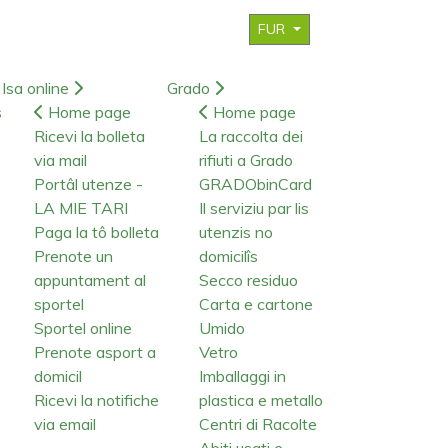
FUR
Isa online
Grado
s
Home page
Home page
Ricevi la bolleta
La raccolta dei
via mail
rifiuti a Grado
Portâl utenze -
GRADObinCard
LA MIE TARI
Il serviziu par lis
Paga la tô bolleta
utenzis no
Prenote un
domicilîs
appuntament al
Secco residuo
sportel
Carta e cartone
Sportel online
Umido
Prenote asport a
Vetro
domicil
Imballaggi in
Ricevi la notifiche
plastica e metallo
via email
Centri di Racolte
Abiti usati e