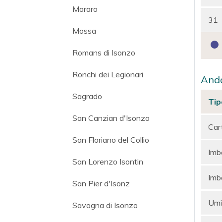
Moraro
31
Mossa
Romans di Isonzo
Ronchi dei Legionari
Anda
Sagrado
Tip
San Canzian d'Isonzo
Car
San Floriano del Collio
Imba
San Lorenzo Isontin
Imba
San Pier d'Isonz
Umi
Savogna di Isonzo