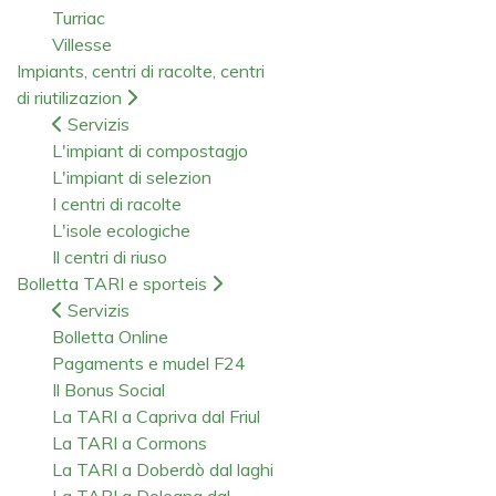
Turriac
Villesse
Impiants, centri di racolte, centri
di riutilizazion
Servizis
L'impiant di compostagjo
L'impiant di selezion
I centri di racolte
L'isole ecologiche
Il centri di riuso
Bolletta TARI e sporteis
Servizis
Bolletta Online
Pagaments e mudel F24
Il Bonus Social
La TARI a Capriva dal Friul
La TARI a Cormons
La TARI a Doberdò dal laghi
La TARI a Dolegna dal