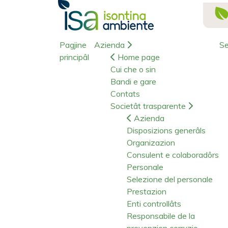
Pagjine
Azienda
Se
principâl
Home page
Cui che o sin
Bandi e gare
Contats
Societât trasparente
Azienda
Disposizions generâls
Organizazion
Consulent e colaboradôrs
Personale
Selezione del personale
Prestazion
Enti controllâts
Responsabile de la
prevenzion corruzio