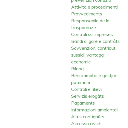
Attività e procedimenti
Provvediments
Responsabile de la
trasparenze
Controli sui impreses
Bandi di gare e contrâts
Sovvenzion, contribut,
sussidi, vantaggi
economici
Bilancj
Beni immòbili e gestjon
patrimoni
Controli e rilievi
Servizis erogâts
Pagaments
Informazioni ambientali
Altris contignûts
Accesso civich