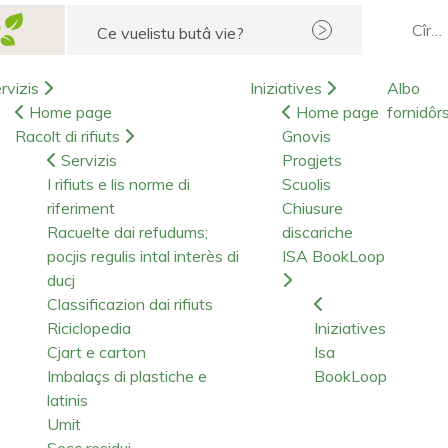
Cerca
rvizis
Iniziatives
Albo
Home page
Home page
fornidôr
Racolt di rifiuts
Gnovis
Servizis
Progjets
I rifiuts e lis norme di
Scuolis
riferiment
Chiusure
Racuelte dai refudums;
discariche
pocjis regulis intal interès di
ISA BookLoop
ducj
Classificazion dai rifiuts
Riciclopedia
Iniziatives
Cjart e carton
Isa
Imbalaçs di plastiche e
BookLoop
latinis
Umit
Secc residui