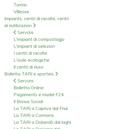
Turriac
Villesse
Impiants, centri di racolte, centri
di riutilizazion
Servizis
L'impiant di compostagjo
L'impiant di selezion
I centri di racolte
L'isole ecologiche
Il centri di riuso
Bolletta TARI e sporteis
Servizis
Bolletta Online
Pagaments e mudel F24
Il Bonus Social
La TARI a Capriva dal Friul
La TARI a Cormons
La TARI a Doberdò dal laghi
La TARI a Dolegna dal