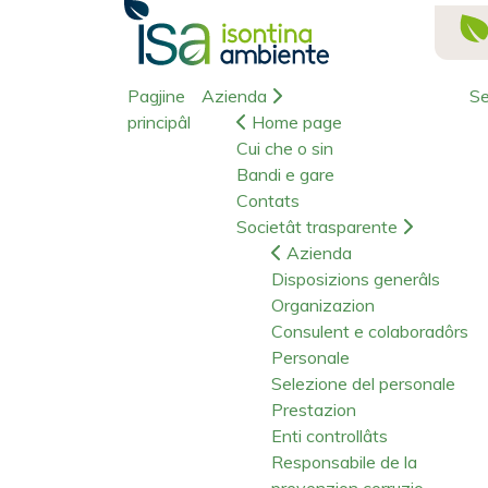
Pagjine
Azienda
Se
principâl
Home page
Cui che o sin
Bandi e gare
Contats
Societât trasparente
Azienda
Disposizions generâls
Organizazion
Consulent e colaboradôrs
Personale
Selezione del personale
Prestazion
Enti controllâts
Responsabile de la
prevenzion corruzio