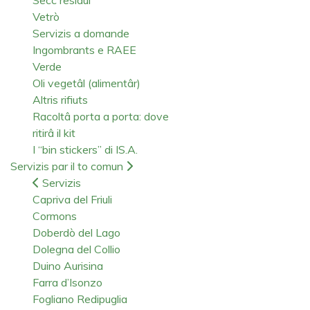
Vetrò
Servizis a domande
Ingombrants e RAEE
Verde
Oli vegetâl (alimentâr)
Altris rifiuts
Racoltâ porta a porta: dove
ritirâ il kit
I “bin stickers” di IS.A.
Servizis par il to comun
Servizis
Capriva del Friuli
Cormons
Doberdò del Lago
Dolegna del Collio
Duino Aurisina
Farra d’Isonzo
Fogliano Redipuglia