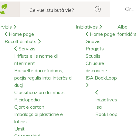
Cerca
rvizis
Iniziatives
Albo
Home page
Home page
fornidôr
Racolt di rifiuts
Gnovis
Servizis
Progjets
I rifiuts e lis norme di
Scuolis
riferiment
Chiusure
Racuelte dai refudums;
discariche
pocjis regulis intal interès di
ISA BookLoop
ducj
Classificazion dai rifiuts
Riciclopedia
Iniziatives
Cjart e carton
Isa
Imbalaçs di plastiche e
BookLoop
latinis
Umit
Secc residui