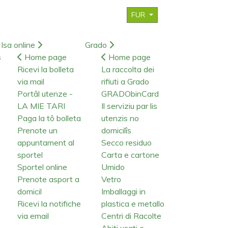
FUR
Isa online
Grado
s
Home page
Home page
Ricevi la bolleta
La raccolta dei
via mail
rifiuti a Grado
Portâl utenze -
GRADObinCard
LA MIE TARI
Il serviziu par lis
Paga la tô bolleta
utenzis no
Prenote un
domicilîs
appuntament al
Secco residuo
sportel
Carta e cartone
Sportel online
Umido
Prenote asport a
Vetro
domicil
Imballaggi in
Ricevi la notifiche
plastica e metallo
via email
Centri di Racolte
Abiti usati e