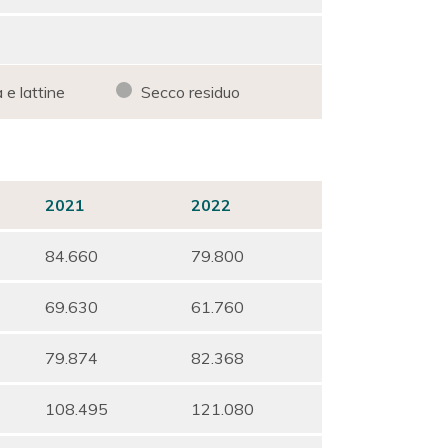
 e lattine
Secco residuo
2021
2022
84.660
79.800
69.630
61.760
79.874
82.368
108.495
121.080