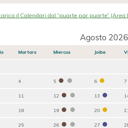
arica il Calendari dal “puarte par puarte” (Area 
Agosto 2026
is
Martars
Miercus
Joibe
V
4
5
6
7
11
12
13
1
18
19
20
2
25
26
27
2