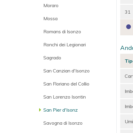
Moraro
31
Mossa
Romans di Isonzo
Ronchi dei Legionari
Anda
Sagrado
Tip
San Canzian d'Isonzo
Car
San Floriano del Collio
Imba
San Lorenzo Isontin
Imba
San Pier d'Isonz
Umi
Savogna di Isonzo