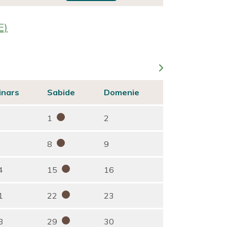
E)
inars
Sabide
Domenie
1
2
8
9
4
15
16
1
22
23
8
29
30