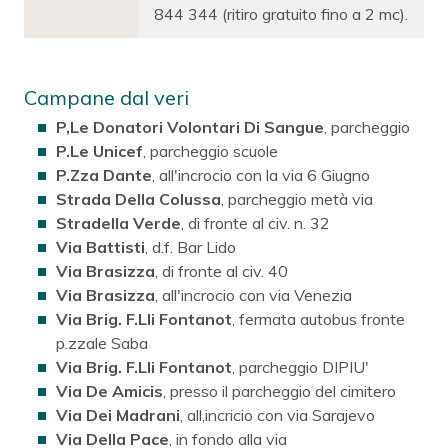
844 344 (ritiro gratuito fino a 2 mc).
Campane dal veri
P,Le Donatori Volontari Di Sangue
, parcheggio
P.Le Unicef
, parcheggio scuole
P.Zza Dante
, all'incrocio con la via 6 Giugno
Strada Della Colussa
, parcheggio metà via
Stradella Verde
, di fronte al civ. n. 32
Via Battisti
, d.f. Bar Lido
Via Brasizza
, di fronte al civ. 40
Via Brasizza
, all'incrocio con via Venezia
Via Brig. F.Lli Fontanot
, fermata autobus fronte
p.zzale Saba
Via Brig. F.Lli Fontanot
, parcheggio DIPIU'
Via De Amicis
, presso il parcheggio del cimitero
Via Dei Madrani
, all,incricio con via Sarajevo
Via Della Pace
, in fondo alla via