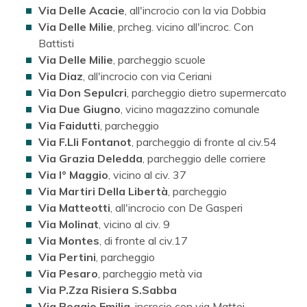
Via Delle Acacie
, all'incrocio con la via Dobbia
Via Delle Milie
, prcheg. vicino all'incroc. Con
Battisti
Via Delle Milie
, parcheggio scuole
Via Diaz
, all'incrocio con via Ceriani
Via Don Sepulcri
, parcheggio dietro supermercato
Via Due Giugno
, vicino magazzino comunale
Via Faidutti
, parcheggio
Via F.Lli Fontanot
, parcheggio di fronte al civ.54
Via Grazia Deledda
, parcheggio delle corriere
Via I° Maggio
, vicino al civ. 37
Via Martiri Della Libertà
, parcheggio
Via Matteotti
, all'incrocio con De Gasperi
Via Molinat
, vicino al civ. 9
Via Montes
, di fronte al civ.17
Via Pertini
, parcheggio
Via Pesaro
, parcheggio metà via
Via P.Zza Risiera S.Sabba
Via Reggio Emilia
, incrocio con via Mattei