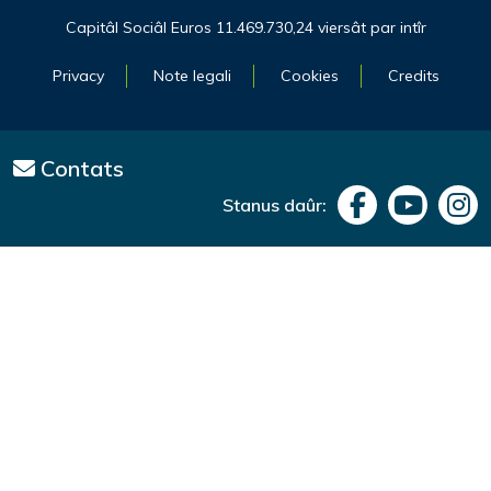
Capitâl Sociâl Euros 11.469.730,24 viersât par intîr
Privacy
Note legali
Cookies
Credits
Contats
Stanus daûr: