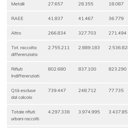
Metalli
27.657
28.355
18.087
RAEE
41.837
41.467
36.779
Altro
266.834
327.703
271.494
Tot. raccolta
2.755.211
2.889.183
2.536.82
differenziata
Rifiuti
802.680
837.100
823.290
Indifferenziati
Q.tà escluse
739.447
248.712
77.735
dal calcolo
Totale rifiuti
4.297.338
3.974.995
3.437.85
urbani raccolti