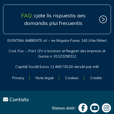
FAQ:
cjate lis rispuestis aes
domandis plui frecuentis
ISONTINA AMBIENTE srl – vie Brigata Pavia, 140 (Vile Ritter)
Cod. Fisc. – Part. IZV e Iscrizion al Regjistri des Impresis di
Gurize n. 01123290312
Capitâl Sociâl Euros 11.469.730,24 viersât par intîr
Privacy
Note legali
Cookies
Credits
Contats
Stanus daûr: