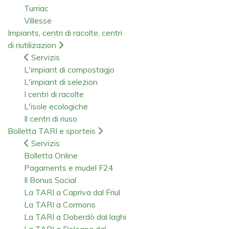
Turriac
Villesse
Impiants, centri di racolte, centri
di riutilizazion
Servizis
L'impiant di compostagjo
L'impiant di selezion
I centri di racolte
L'isole ecologiche
Il centri di riuso
Bolletta TARI e sporteis
Servizis
Bolletta Online
Pagaments e mudel F24
Il Bonus Social
La TARI a Capriva dal Friul
La TARI a Cormons
La TARI a Doberdò dal laghi
La TARI a Dolegna dal