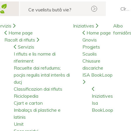
Cerca
rvizis
Iniziatives
Albo
Home page
Home page
fornidôr
Racolt di rifiuts
Gnovis
Servizis
Progjets
I rifiuts e lis norme di
Scuolis
riferiment
Chiusure
Racuelte dai refudums;
discariche
pocjis regulis intal interès di
ISA BookLoop
ducj
Classificazion dai rifiuts
Riciclopedia
Iniziatives
Cjart e carton
Isa
Imbalaçs di plastiche e
BookLoop
latinis
Umit
Secc residui