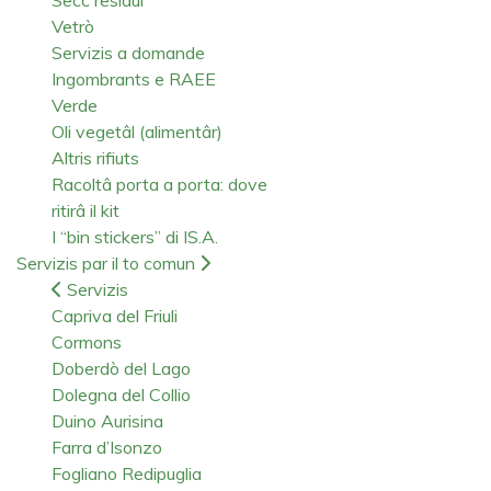
Vetrò
Servizis a domande
Ingombrants e RAEE
Verde
Oli vegetâl (alimentâr)
Altris rifiuts
Racoltâ porta a porta: dove
ritirâ il kit
I “bin stickers” di IS.A.
Servizis par il to comun
Servizis
Capriva del Friuli
Cormons
Doberdò del Lago
Dolegna del Collio
Duino Aurisina
Farra d’Isonzo
Fogliano Redipuglia