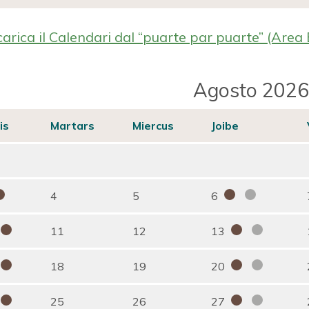
arica il Calendari dal “puarte par puarte” (Area 
Agosto 2026
is
Martars
Miercus
Joibe
4
5
6
11
12
13
18
19
20
25
26
27