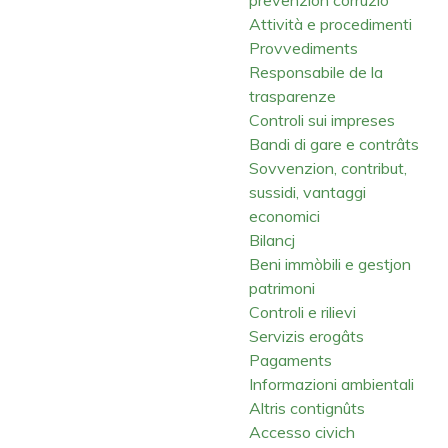
Attività e procedimenti
Provvediments
Responsabile de la
trasparenze
Controli sui impreses
Bandi di gare e contrâts
Sovvenzion, contribut,
sussidi, vantaggi
economici
Bilancj
Beni immòbili e gestjon
patrimoni
Controli e rilievi
Servizis erogâts
Pagaments
Informazioni ambientali
Altris contignûts
Accesso civich