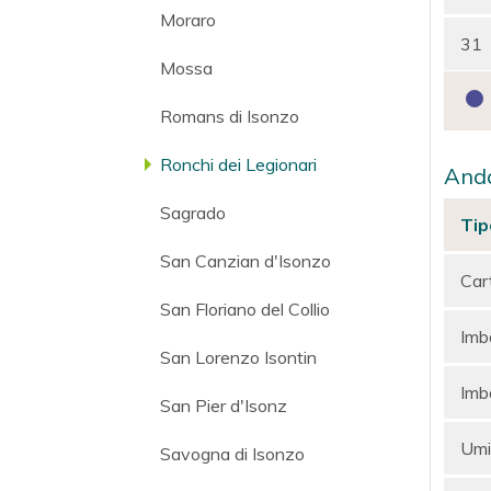
Moraro
31
Mossa
Romans di Isonzo
Ronchi dei Legionari
Anda
Sagrado
Tip
San Canzian d'Isonzo
Car
San Floriano del Collio
Imba
San Lorenzo Isontin
Imba
San Pier d'Isonz
Umi
Savogna di Isonzo