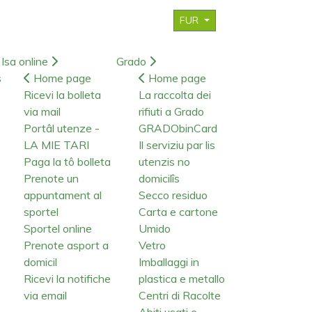
FUR
Isa online
Grado
s
Home page
Home page
Ricevi la bolleta
La raccolta dei
via mail
rifiuti a Grado
Portâl utenze -
GRADObinCard
LA MIE TARI
Il serviziu par lis
Paga la tô bolleta
utenzis no
Prenote un
domicilîs
appuntament al
Secco residuo
sportel
Carta e cartone
Sportel online
Umido
Prenote asport a
Vetro
domicil
Imballaggi in
Ricevi la notifiche
plastica e metallo
via email
Centri di Racolte
Abiti usati e