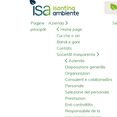
Pagjine
Azienda
Se
principâl
Home page
Cui che o sin
Bandi e gare
Contats
Societât trasparente
Azienda
Disposizions generâls
Organizazion
Consulent e colaboradôrs
Personale
Selezione del personale
Prestazion
Enti controllâts
Responsabile de la
prevenzion corruzio