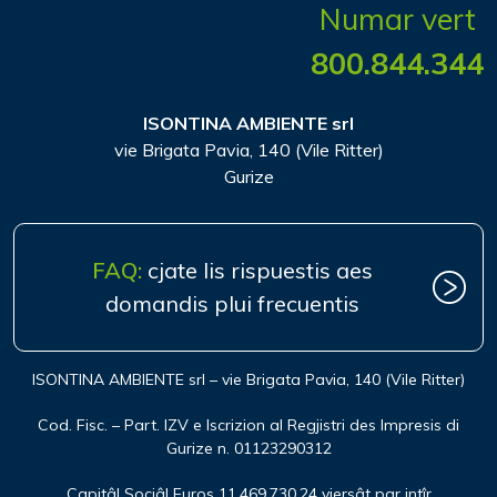
Numar vert
800.844.344
ISONTINA AMBIENTE srl
vie Brigata Pavia, 140 (Vile Ritter)
Gurize
FAQ:
cjate lis rispuestis aes
domandis plui frecuentis
ISONTINA AMBIENTE srl – vie Brigata Pavia, 140 (Vile Ritter)
Cod. Fisc. – Part. IZV e Iscrizion al Regjistri des Impresis di
Gurize n. 01123290312
Capitâl Sociâl Euros 11.469.730,24 viersât par intîr