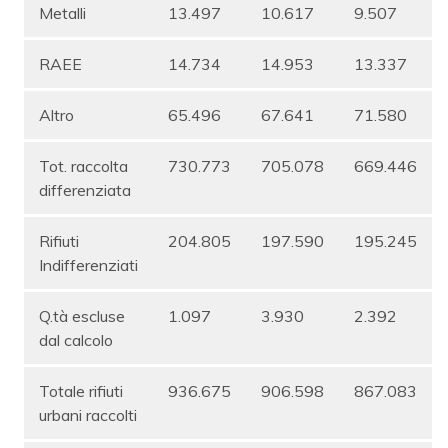
Metalli
13.497
10.617
9.507
RAEE
14.734
14.953
13.337
Altro
65.496
67.641
71.580
Tot. raccolta
730.773
705.078
669.446
differenziata
Rifiuti
204.805
197.590
195.245
Indifferenziati
Q.tà escluse
1.097
3.930
2.392
dal calcolo
Totale rifiuti
936.675
906.598
867.083
urbani raccolti