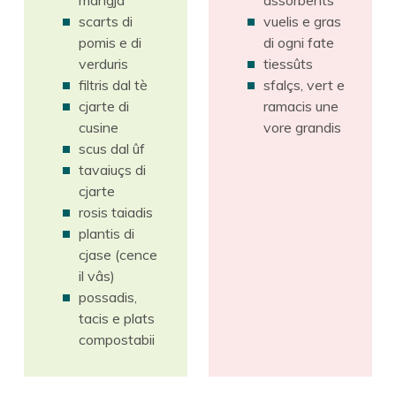
scarts di
vuelis e gras
pomis e di
di ogni fate
verduris
tiessûts
filtris dal tè
sfalçs, vert e
cjarte di
ramacis une
cusine
vore grandis
scus dal ûf
tavaiuçs di
cjarte
rosis taiadis
plantis di
cjase (cence
il vâs)
possadis,
tacis e plats
compostabii