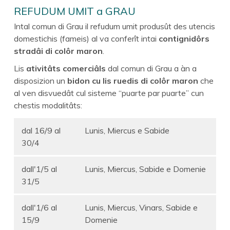
REFUDUM UMIT a GRAU
Intal comun di Grau il refudum umit produsût des utencis
domestichis (fameis) al va conferît intai
contignidôrs
stradâi di colôr maron
.
Lis
ativitâts comerciâls
dal comun di Grau a àn a
disposizion un
bidon cu lis
ruedis
di colôr maron
che
al ven disvuedât cul sisteme “puarte par puarte” cun
chestis modalitâts:
dal 16/9 al
Lunis, Miercus e Sabide
30/4
dall'1/5 al
Lunis, Miercus, Sabide e Domenie
31/5
dall'1/6 al
Lunis, Miercus, Vinars, Sabide e
15/9
Domenie