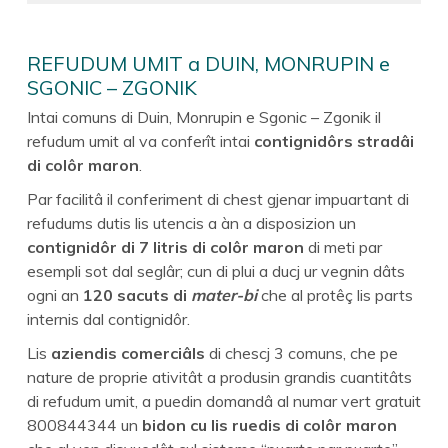
REFUDUM UMIT a DUIN, MONRUPIN e
SGONIC – ZGONIK
Intai comuns di Duin, Monrupin e Sgonic – Zgonik il
refudum umit al va conferît intai
contignidôrs stradâi
di colôr maron
.
Par facilitâ il conferiment di chest gjenar impuartant di
refudums dutis lis utencis a àn a disposizion un
contignidôr di 7 litris di colôr maron
di meti par
esempli sot dal seglâr; cun di plui a ducj ur vegnin dâts
ogni an
120 sacuts di
mater-bi
che al protêç lis parts
internis dal contignidôr.
Lis
aziendis comerciâls
di chescj 3 comuns, che pe
nature de proprie ativitât a produsin grandis cuantitâts
di refudum umit, a puedin domandâ al numar vert gratuit
800844344 un
bidon cu lis ruedis di colôr maron