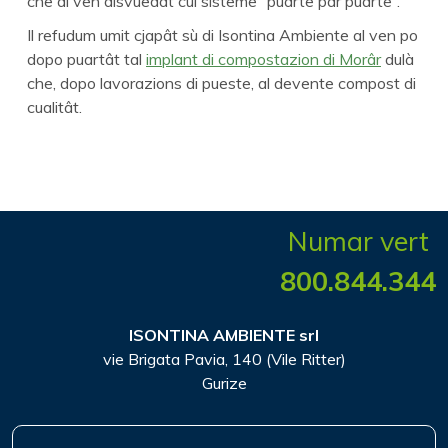
che al ven disvuedât cul sisteme “puarte par puarte”.
Il refudum umit cjapât sù di Isontina Ambiente al ven po
dopo puartât tal
implant di compostazion di Morâr
dulà
che, dopo lavorazions di pueste, al devente compost di
cualitât.
Numar vert
800.844.344
ISONTINA AMBIENTE srl
vie Brigata Pavia, 140 (Vile Ritter)
Gurize