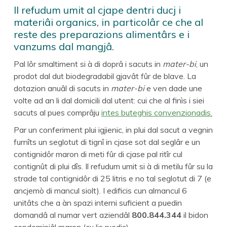
Il refudum umit al cjape dentri ducj i
materiâi organics, in particolâr ce che al
reste des preparazions alimentârs e i
vanzums dal mangjâ.
Pal lôr smaltiment si à di doprâ i sacuts in
mater-bi
, un
prodot dal dut biodegradabil gjavât fûr de blave. La
dotazion anuâl di sacuts in
mater-bi
e ven dade une
volte ad an li dal domicili dal utent: cui che al finìs i siei
sacuts al pues comprâju
intes buteghis convenzionadis.
Par un conferiment plui igjienic, in plui dal sacut a vegnin
furnîts un seglotut di tignî in cjase sot dal seglâr e un
contignidôr maron di meti fûr di cjase pal ritîr cul
contignût di plui dîs. Il refudum umit si à di metilu fûr su la
strade tal contignidôr di 25 litris e no tal seglotut di 7 (e
ancjemò di mancul siolt). I edificis cun almancul 6
unitâts che a àn spazi interni suficient a puedin
domandâ al numar vert aziendâl
800.844.344
il bidon
condominiâl maron (cu lis ruedis).