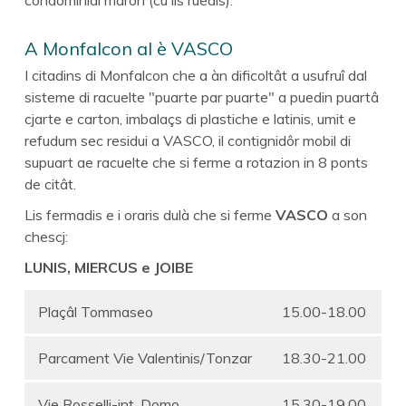
A Monfalcon al è VASCO
I citadins di Monfalcon che a àn dificoltât a usufruî dal
sisteme di racuelte "puarte par puarte" a puedin puartâ
cjarte e carton, imbalaçs di plastiche e latinis, umit e
refudum sec residui a VASCO, il contignidôr mobil di
supuart ae racuelte che si ferme a rotazion in 8 ponts
de citât.
Lis fermadis e i oraris dulà che si ferme
VASCO
a son
chescj:
LUNIS, MIERCUS e JOIBE
Plaçâl Tommaseo
15.00-18.00
Parcament Vie Valentinis/Tonzar
18.30-21.00
Vie Rosselli-int. Domo
15.30-19.00