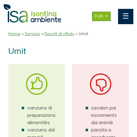
☰
FUR
Home
»
Servizis
»
Racolt di rifiuts
» Umit
Umit
vanzums di
savalon pai
preparazions
escrements
alimentârs
dai animâi
vanzums dal
panzits e
mangjâ
assorbents