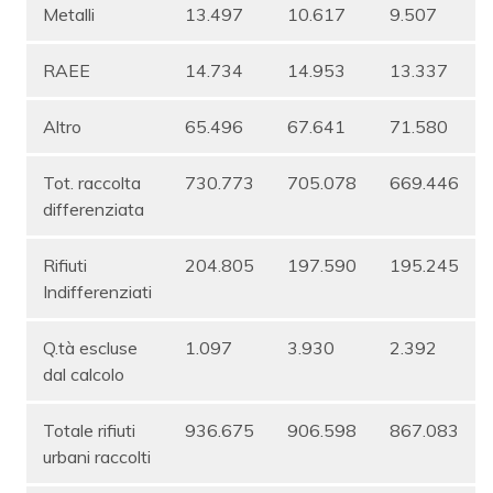
Metalli
13.497
10.617
9.507
RAEE
14.734
14.953
13.337
Altro
65.496
67.641
71.580
Tot. raccolta
730.773
705.078
669.446
differenziata
Rifiuti
204.805
197.590
195.245
Indifferenziati
Q.tà escluse
1.097
3.930
2.392
dal calcolo
Totale rifiuti
936.675
906.598
867.083
urbani raccolti