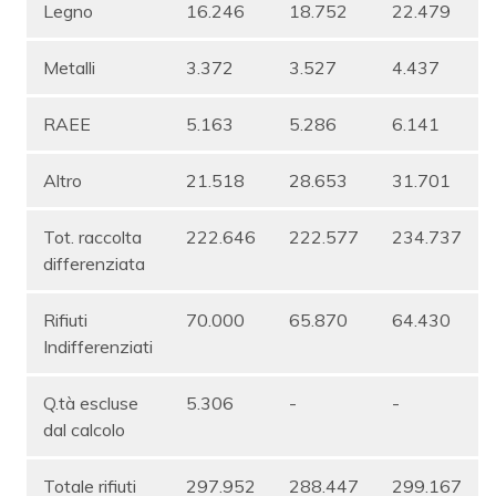
Legno
16.246
18.752
22.479
Metalli
3.372
3.527
4.437
RAEE
5.163
5.286
6.141
Altro
21.518
28.653
31.701
Tot. raccolta
222.646
222.577
234.737
differenziata
Rifiuti
70.000
65.870
64.430
Indifferenziati
Q.tà escluse
5.306
-
-
dal calcolo
Totale rifiuti
297.952
288.447
299.167