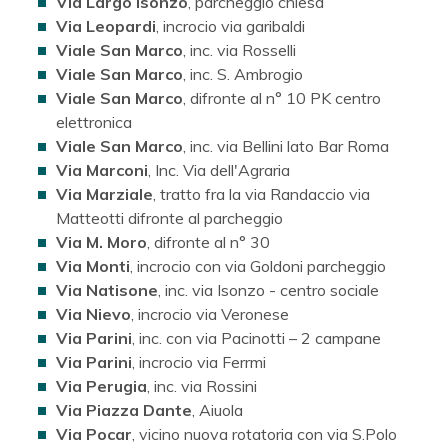
Via Largo Isonzo
, parcheggio chiesa
Via Leopardi
, incrocio via garibaldi
Viale San Marco
, inc. via Rosselli
Viale San Marco
, inc. S. Ambrogio
Viale San Marco
, difronte al n° 10 PK centro
elettronica
Viale San Marco
, inc. via Bellini lato Bar Roma
Via Marconi
, Inc. Via dell'Agraria
Via Marziale
, tratto fra la via Randaccio via
Matteotti difronte al parcheggio
Via M. Moro
, difronte al n° 30
Via Monti
, incrocio con via Goldoni parcheggio
Via Natisone
, inc. via Isonzo - centro sociale
Via Nievo
, incrocio via Veronese
Via Parini
, inc. con via Pacinotti – 2 campane
Via Parini
, incrocio via Ferrmi
Via Perugia
, inc. via Rossini
Via Piazza Dante
, Aiuola
Via Pocar
, vicino nuova rotatoria con via S.Polo