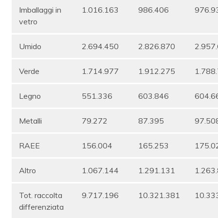
Imballaggi in
1.016.163
986.406
976.9
vetro
Umido
2.694.450
2.826.870
2.957
Verde
1.714.977
1.912.275
1.788
Legno
551.336
603.846
604.6
Metalli
79.272
87.395
97.50
RAEE
156.004
165.253
175.0
Altro
1.067.144
1.291.131
1.263
Tot. raccolta
9.717.196
10.321.381
10.33
differenziata