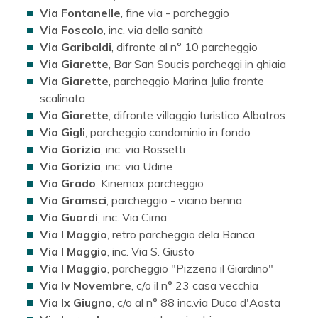
Via Fontanelle
, fine via - parcheggio
Via Foscolo
, inc. via della sanità
Via Garibaldi
, difronte al n° 10 parcheggio
Via Giarette
, Bar San Soucis parcheggi in ghiaia
Via Giarette
, parcheggio Marina Julia fronte
scalinata
Via Giarette
, difronte villaggio turistico Albatros
Via Gigli
, parcheggio condominio in fondo
Via Gorizia
, inc. via Rossetti
Via Gorizia
, inc. via Udine
Via Grado
, Kinemax parcheggio
Via Gramsci
, parcheggio - vicino benna
Via Guardi
, inc. Via Cima
Via I Maggio
, retro parcheggio dela Banca
Via I Maggio
, inc. Via S. Giusto
Via I Maggio
, parcheggio "Pizzeria il Giardino"
Via Iv Novembre
, c/o il n° 23 casa vecchia
Via Ix Giugno
, c/o al n° 88 inc.via Duca d'Aosta