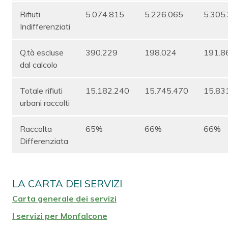
Rifiuti
5.074.815
5.226.065
5.305
Indifferenziati
Q.tà escluse
390.229
198.024
191.8
dal calcolo
Totale rifiuti
15.182.240
15.745.470
15.83
urbani raccolti
Raccolta
65%
66%
66%
Differenziata
LA CARTA DEI SERVIZI
Carta generale dei servizi
I servizi per Monfalcone