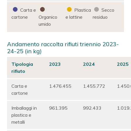
Carta e
Plastica
Secco
cartone
Organico
e lattine
residuo
umido
Andamento raccolta rifiuti triennio 2023-
24-25 (in kg)
Tipologia
2023
2024
2025
rifiuto
Carta e
1.476.455
1.455.772
1.450
cartone
Imballaggi in
961.395
992.433
1.019
plastica e
metalli