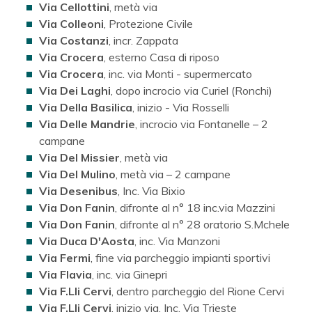
Via Cellottini
, metà via
Via Colleoni
, Protezione Civile
Via Costanzi
, incr. Zappata
Via Crocera
, esterno Casa di riposo
Via Crocera
, inc. via Monti - supermercato
Via Dei Laghi
, dopo incrocio via Curiel (Ronchi)
Via Della Basilica
, inizio - Via Rosselli
Via Delle Mandrie
, incrocio via Fontanelle – 2
campane
Via Del Missier
, metà via
Via Del Mulino
, metà via – 2 campane
Via Desenibus
, Inc. Via Bixio
Via Don Fanin
, difronte al n° 18 inc.via Mazzini
Via Don Fanin
, difronte al n° 28 oratorio S.Mchele
Via Duca D'Aosta
, inc. Via Manzoni
Via Fermi
, fine via parcheggio impianti sportivi
Via Flavia
, inc. via Ginepri
Via F.Lli Cervi
, dentro parcheggio del Rione Cervi
Via F.Lli Cervi
, inizio via. Inc. Via Trieste