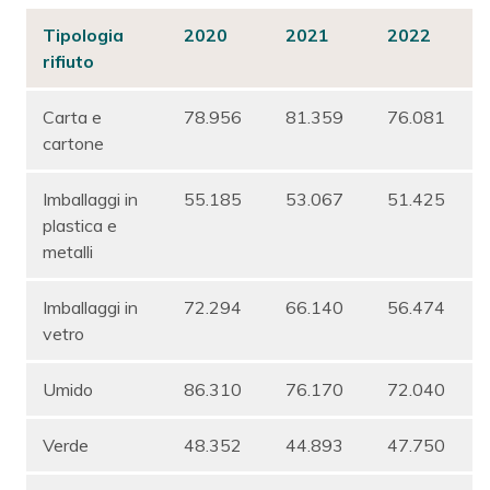
Tipologia
2020
2021
2022
rifiuto
Carta e
78.956
81.359
76.081
cartone
Imballaggi in
55.185
53.067
51.425
plastica e
metalli
Imballaggi in
72.294
66.140
56.474
vetro
Umido
86.310
76.170
72.040
Verde
48.352
44.893
47.750