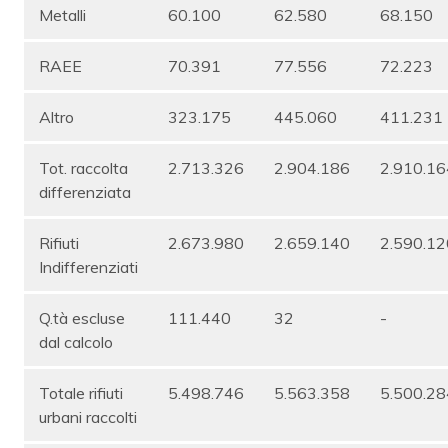
Metalli
60.100
62.580
68.150
RAEE
70.391
77.556
72.223
Altro
323.175
445.060
411.231
Tot. raccolta
2.713.326
2.904.186
2.910.16
differenziata
Rifiuti
2.673.980
2.659.140
2.590.12
Indifferenziati
Q.tà escluse
111.440
32
-
dal calcolo
Totale rifiuti
5.498.746
5.563.358
5.500.28
urbani raccolti