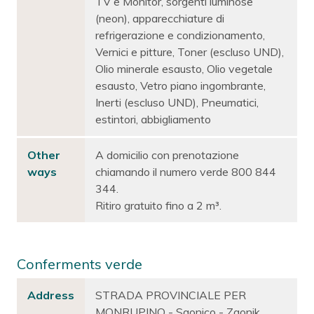
TV e Monitor, sorgenti luminose
(neon), apparecchiature di
refrigerazione e condizionamento,
Vernici e pitture, Toner (escluso UND),
Olio minerale esausto, Olio vegetale
esausto, Vetro piano ingombrante,
Inerti (escluso UND), Pneumatici,
estintori, abbigliamento
Other
A domicilio con prenotazione
ways
chiamando il numero verde 800 844
344.
Ritiro gratuito fino a 2 m³.
Conferments verde
Address
STRADA PROVINCIALE PER
MONRUPINO - Sgonico - Zgonik