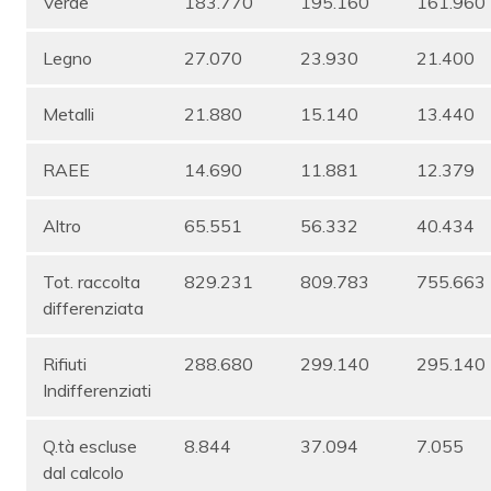
Verde
183.770
195.160
161.960
Legno
27.070
23.930
21.400
Metalli
21.880
15.140
13.440
RAEE
14.690
11.881
12.379
Altro
65.551
56.332
40.434
Tot. raccolta
829.231
809.783
755.663
differenziata
Rifiuti
288.680
299.140
295.140
Indifferenziati
Q.tà escluse
8.844
37.094
7.055
dal calcolo