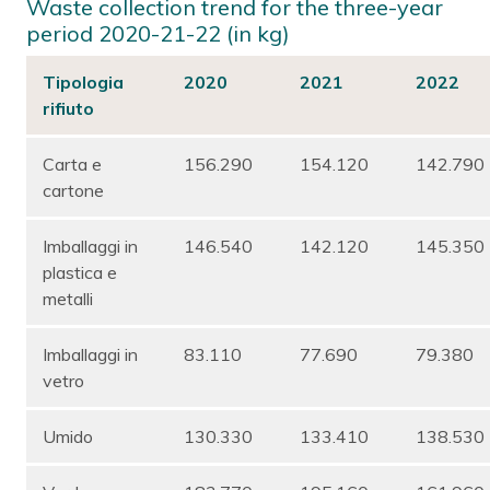
Waste collection trend for the three-year
period 2020-21-22 (in kg)
Tipologia
2020
2021
2022
rifiuto
Carta e
156.290
154.120
142.790
cartone
Imballaggi in
146.540
142.120
145.350
plastica e
metalli
Imballaggi in
83.110
77.690
79.380
vetro
Umido
130.330
133.410
138.530