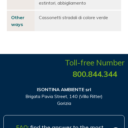
estintori, abbigliamento
Other
Cassonetti stradali di colore verde
ways
Toll-free Number
800.844.344
ISONTINA AMBIENTE srl
Brigata Pavia Street, 140 (Villa Ritter)
Gorizia
FAQ:
find the answer to the most