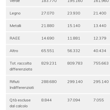
Verde
183.770
195.160
161.960
Legno
27.070
23.930
21.400
Metalli
21.880
15.140
13.440
RAEE
14.690
11.881
12.379
Altro
65.551
56.332
40.434
Tot. raccolta
829.231
809.783
755.663
differenziata
Rifiuti
288.680
299.140
295.140
Indifferenziati
Q.tà escluse
8.844
37.094
7.055
dal calcolo