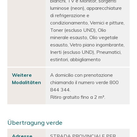
bianchi, TV e Monitor, sorgenti
luminose (neon), apparecchiature
di refrigerazione e
condizionamento, Vernici e pitture,
Toner (escluso UND), Olio
minerale esausto, Olio vegetale
esausto, Vetro piano ingombrante,
Inerti (escluso UND), Pneumatici,
estintori, abbigliamento
Weitere
A domicilio con prenotazione
Modalitäten
chiamando il numero verde 800
844 344.
Ritiro gratuito fino a 2 m³.
Übertragung verde
Adresse
STRADA PROVINCIALE PER