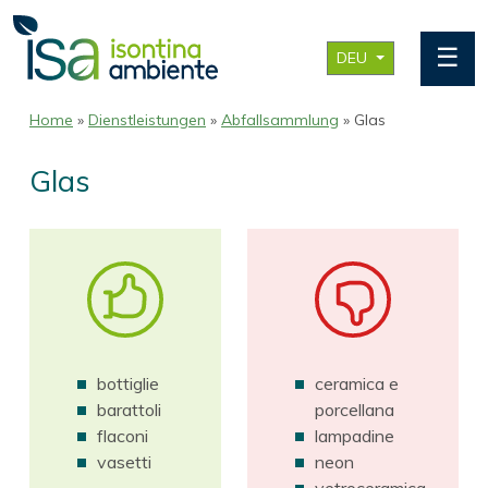
☰
DEU
Home
»
Dienstleistungen
»
Abfallsammlung
» Glas
Glas
bottiglie
ceramica e
barattoli
porcellana
flaconi
lampadine
vasetti
neon
vetroceramica