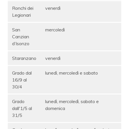
Ronchi dei
venerdì
Legionari
San
mercoledì
Canzian
d’Isonzo
Staranzano
venerdì
Grado dal
lunedì, mercoledì e sabato
16/9 al
30/4
Grado
lunedì, mercoledì, sabato e
dall'1/5 al
domenica
31/5