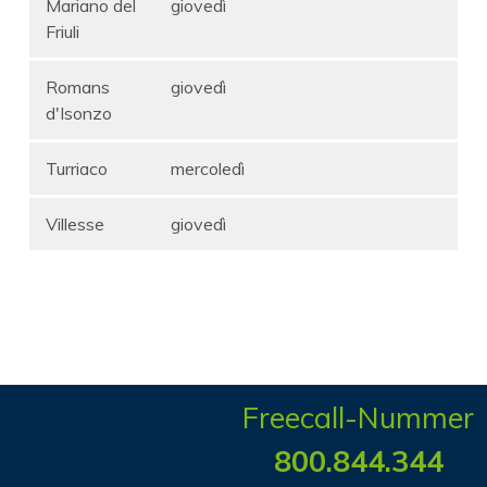
Mariano del
giovedì
Friuli
Romans
giovedì
d'Isonzo
Turriaco
mercoledì
Villesse
giovedì
Freecall-Nummer
800.844.344