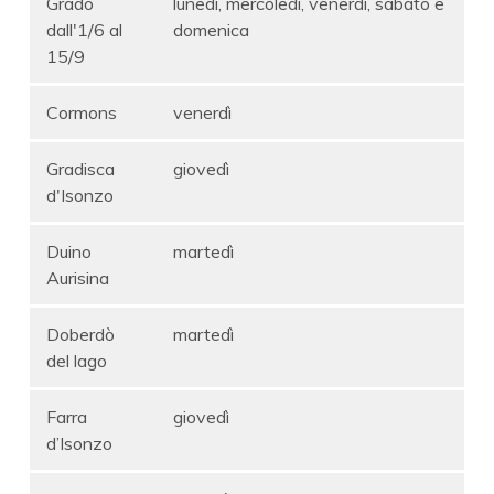
Grado
lunedì, mercoledì, venerdì, sabato e
dall'1/6 al
domenica
15/9
Cormons
venerdì
Gradisca
giovedì
d'Isonzo
Duino
martedì
Aurisina
Doberdò
martedì
del lago
Farra
giovedì
d’Isonzo