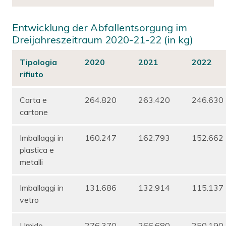
Entwicklung der Abfallentsorgung im
Dreijahreszeitraum 2020-21-22 (in kg)
Tipologia
2020
2021
2022
rifiuto
Carta e
264.820
263.420
246.630
cartone
Imballaggi in
160.247
162.793
152.662
plastica e
metalli
Imballaggi in
131.686
132.914
115.137
vetro
Umido
276.370
266.680
250.190