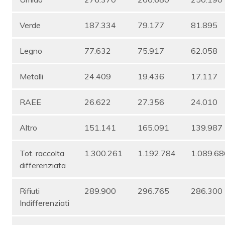
Verde
187.334
79.177
81.895
Legno
77.632
75.917
62.058
Metalli
24.409
19.436
17.117
RAEE
26.622
27.356
24.010
Altro
151.141
165.091
139.987
Tot. raccolta
1.300.261
1.192.784
1.089.68
differenziata
Rifiuti
289.900
296.765
286.300
Indifferenziati