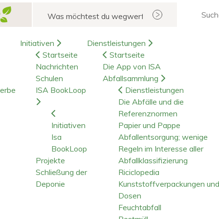
Suchen
Initiativen
Dienstleistungen
Startseite
Startseite
Nachrichten
Die App von ISA
Schulen
Abfallsammlung
erbe
ISA BookLoop
Dienstleistungen
Die Abfälle und die
Referenznormen
Initiativen
Papier und Pappe
Isa
Abfallentsorgung; wenige
BookLoop
Regeln im Interesse aller
Projekte
Abfallklassifizierung
Schließung der
Riciclopedia
Deponie
Kunststoffverpackungen un
Dosen
Feuchtabfall
Restmüll