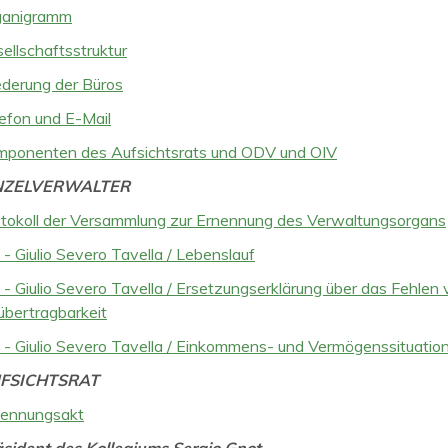
ganigramm
ellschaftsstruktur
ederung der Büros
efon und E-Mail
mponenten des Aufsichtsrats und ODV und OIV
NZELVERWALTER
tokoll der Versammlung zur Ernennung des Verwaltungsorgans
- Giulio Severo Tavella / Lebenslauf
- Giulio Severo Tavella / Ersetzungserklärung über das Fehlen
bertragbarkeit
- Giulio Severo Tavella / Einkommens- und Vermögenssituatio
FSICHTSRAT
nennungsakt
sident des Kollegiums Sergio Gnot