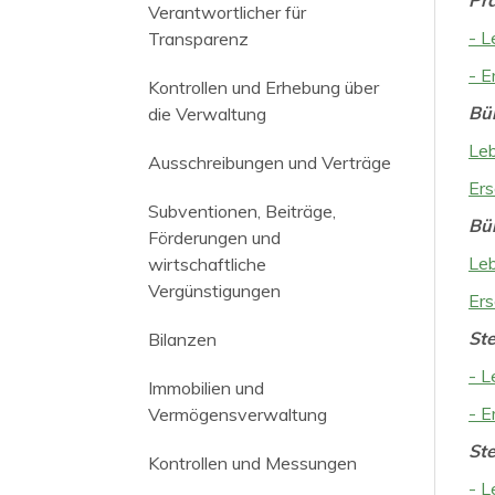
Verantwortlicher für
- L
Transparenz
- E
Kontrollen und Erhebung über
Bür
die Verwaltung
Leb
Ausschreibungen und Verträge
Ers
Subventionen, Beiträge,
Bü
Förderungen und
Leb
wirtschaftliche
Vergünstigungen
Ers
Ste
Bilanzen
- L
Immobilien und
- E
Vermögensverwaltung
Ste
Kontrollen und Messungen
- L