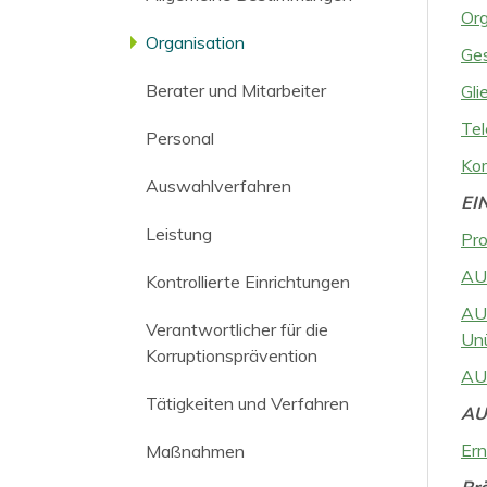
Or
Organisation
Ges
Berater und Mitarbeiter
Gli
Tel
Personal
Ko
Auswahlverfahren
EI
Leistung
Pro
AU 
Kontrollierte Einrichtungen
AU 
Verantwortlicher für die
Unü
Korruptionsprävention
AU 
Tätigkeiten und Verfahren
AU
Er
Maßnahmen
Prä