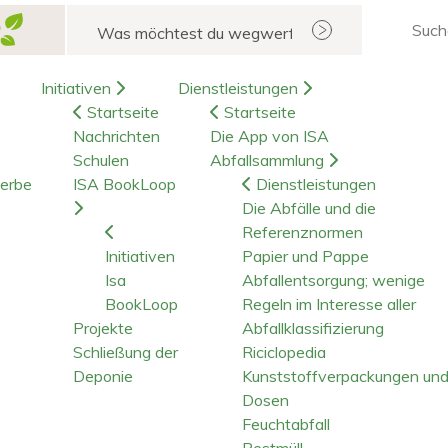
Suchen
Initiativen
Dienstleistungen
Startseite
Startseite
Nachrichten
Die App von ISA
Schulen
Abfallsammlung
erbe
ISA BookLoop
Dienstleistungen
Die Abfälle und die
Referenznormen
Initiativen
Papier und Pappe
Isa
Abfallentsorgung; wenige
BookLoop
Regeln im Interesse aller
Projekte
Abfallklassifizierung
Schließung der
Riciclopedia
Deponie
Kunststoffverpackungen un
Dosen
Feuchtabfall
Restmüll