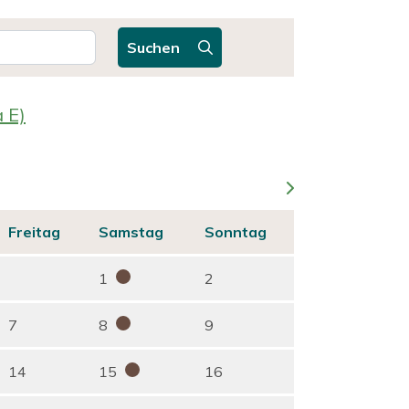
Suchen
 E)
Freitag
Samstag
Sonntag
1
2
7
8
9
14
15
16