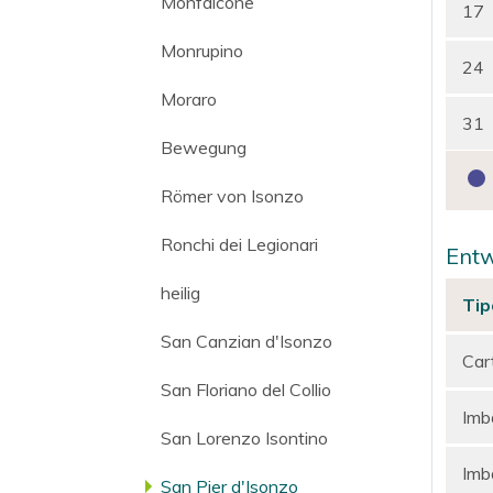
Monfalcone
17
Monrupino
24
Moraro
31
Bewegung
Römer von Isonzo
Ronchi dei Legionari
Entw
heilig
Tip
San Canzian d'Isonzo
Car
San Floriano del Collio
Imba
San Lorenzo Isontino
Imba
San Pier d'Isonzo