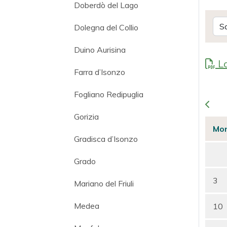
Doberdò del Lago
Dolegna del Collio
Duino Aurisina
La
Farra d’Isonzo
Fogliano Redipuglia
Gorizia
Mo
Gradisca d’Isonzo
Grado
3
Mariano del Friuli
Medea
10