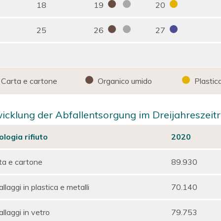
18
19
20
25
26
27
Carta e cartone
Organico umido
Plastica
icklung der Abfallentsorgung im Dreijahreszeit
ologia rifiuto
2020
ta e cartone
89.930
llaggi in plastica e metalli
70.140
llaggi in vetro
79.753