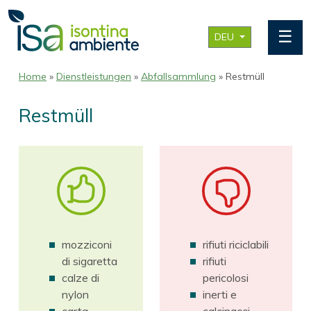
☰
DEU
Home
»
Dienstleistungen
»
Abfallsammlung
» Restmüll
Restmüll
mozziconi
rifiuti riciclabili
di sigaretta
rifiuti
calze di
pericolosi
nylon
inerti e
carta
calcinacci