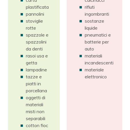
plastificata
rifiuti
pannolini
ingombranti
stoviglie
sostanze
rotte
liquide
spazzole e
pneumatici e
spazzolini
batterie per
da denti
auto
rasoi usa e
materiali
getta
incandescenti
lampadine
materiale
tazze e
elettronico
piatti in
porcellana
oggetti di
materiali
misti non
separabili
cotton fioc