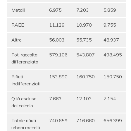
Metalli
6.975
7.203
5.859
RAEE
11.129
10.970
9.755
Altro
56.003
55.735
48.937
Tot. raccolta
579.106
543.807
498.495
differenziata
Rifiuti
153.890
160.750
150.750
Indifferenziati
Q.tà escluse
7.663
12.103
7.154
dal calcolo
Totale rifiuti
740.659
716.660
656.399
urbani raccolti