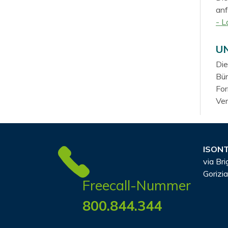
anf
- L
U
Die
Bür
For
Ver
ISONT
via Bri
Gorizia
Freecall-Nummer
800.844.344