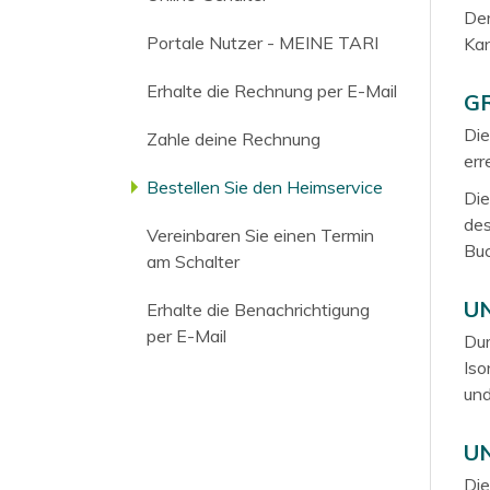
Der
Portale Nutzer - MEINE TARI
Kan
Erhalte die Rechnung per E-Mail
G
Die
Zahle deine Rechnung
err
Bestellen Sie den Heimservice
Die
des
Vereinbaren Sie einen Termin
Buc
am Schalter
U
Erhalte die Benachrichtigung
per E-Mail
Dur
Iso
und
U
Die