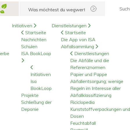
Suchen
Initiativen
Dienstleistungen
Startseite
Startseite
Nachrichten
Die App von ISA
Schulen
Abfallsammlung
erbe
ISA BookLoop
Dienstleistungen
Die Abfälle und die
Referenznormen
Initiativen
Papier und Pappe
Isa
Abfallentsorgung; wenige
BookLoop
Regeln im Interesse aller
Projekte
Abfallklassifizierung
Schließung der
Riciclopedia
Deponie
Kunststoffverpackungen un
Dosen
Feuchtabfall
Restmüll