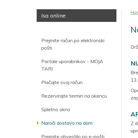
Ho
Isa online
N
Prejmite račun po elektronski
Drž
pošti
Portale uporabnikov - MOJA
NU
TARI
Bre
13.
Plačajte svoj račun
Ope
Rezervirajte termin na okencu
zag
Spletno okno
A
Naroči dostavo na dom
Z d
upr
Prejmite obvestilo po e-pošti