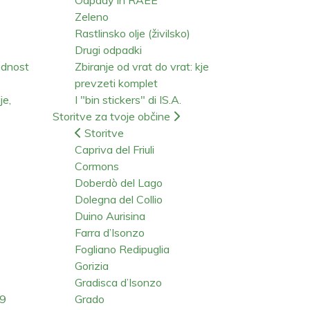
Zeleno
Rastlinsko olje (živilsko)
Drugi odpadki
ednost
Zbiranje od vrat do vrat: kje
prevzeti komplet
je,
I "bin stickers" di IS.A.
Storitve za tvoje občine
Storitve
Capriva del Friuli
Cormons
Doberdò del Lago
Dolegna del Collio
Duino Aurisina
Farra d’Isonzo
Fogliano Redipuglia
Gorizia
Gradisca d’Isonzo
19
Grado