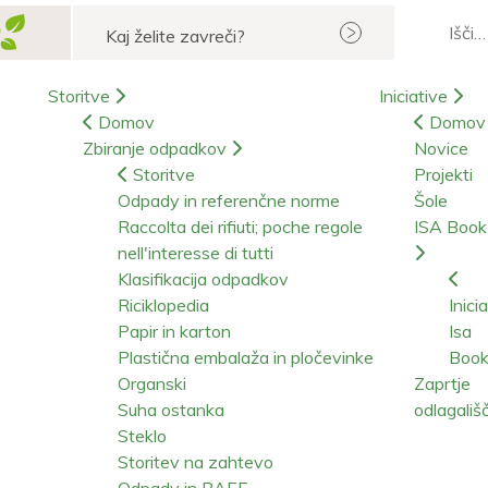
Iskanje
Storitve
Iniciative
Domov
Domov
Zbiranje odpadkov
Novice
Storitve
Projekti
Odpady in referenčne norme
Šole
Raccolta dei rifiuti; poche regole
ISA Boo
nell'interesse di tutti
Klasifikacija odpadkov
Riciklopedia
Inici
Papir in karton
Isa
Plastična embalaža in pločevinke
Boo
Organski
Zaprtje
Suha ostanka
odlagališ
Steklo
Storitev na zahtevo
Odpady in RAEE