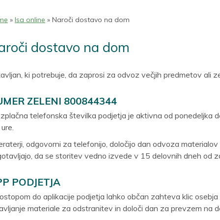
me
»
Isa online
» Naroči dostavo na dom
aroči dostavo na dom
avljan, ki potrebuje, da zaprosi za odvoz večjih predmetov ali z
MER ZELENI 800844344
zplačna telefonska številka podjetja je aktivna od ponedeljka d
 ure.
raterji, odgovorni za telefonijo, določijo dan odvoza materialo
otavljajo, da se storitev vedno izvede v 15 delovnih dneh od z
PP PODJETJA
ostopom do aplikacije podjetja lahko občan zahteva klic osebja 
avljanje materiale za odstranitev in določi dan za prevzem na 