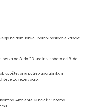
elenja na dom, lahko uporabi naslednje kanale:
o petka od 8. do 20. ure in v soboto od 8. do
v ob upoštevanju potreb uporabnika in
ahteve za rezervacijo.
Isontina Ambiente, ki naloži v interno
domu.