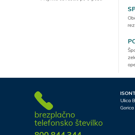
S
Obč
rez
P
Špo
zel
ope
ISONT
Ulica B
Gorica
brezplačno
telefonsko številko
800.844.344