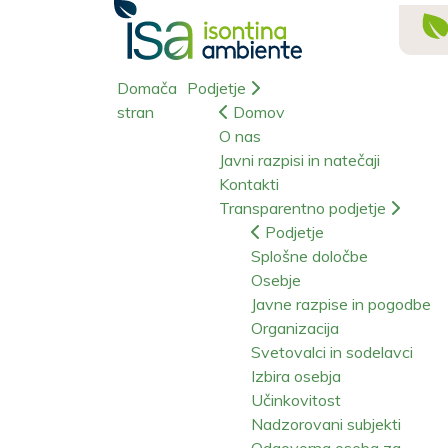
Domača
Podjetje
stran
Domov
O nas
Javni razpisi in natečaji
Kontakti
Transparentno podjetje
Podjetje
Splošne določbe
Osebje
Javne razpise in pogodbe
Organizacija
Svetovalci in sodelavci
Izbira osebja
Učinkovitost
Nadzorovani subjekti
Odgovorna oseba za