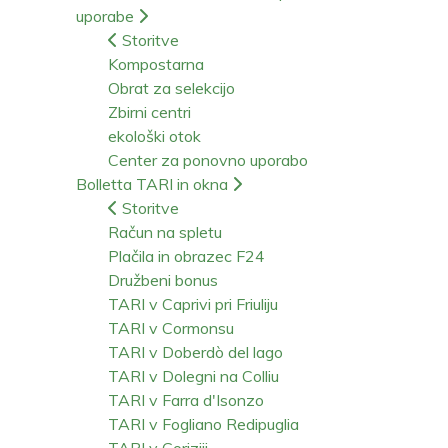
uporabe
Storitve
Kompostarna
Obrat za selekcijo
Zbirni centri
ekološki otok
Center za ponovno uporabo
Bolletta TARI in okna
Storitve
Račun na spletu
Plačila in obrazec F24
Družbeni bonus
TARI v Caprivi pri Friuliju
TARI v Cormonsu
TARI v Doberdò del lago
TARI v Dolegni na Colliu
TARI v Farra d'Isonzo
TARI v Fogliano Redipuglia
TARI v Goriziji