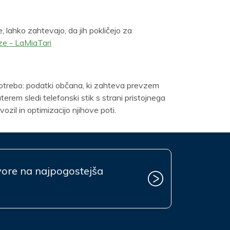
, lahko zahtevajo, da jih pokličejo za
ze - LaMiaTari
otrebo: podatki občana, ki zahteva prevzem
terem sledi telefonski stik s strani pristojnega
zil in optimizacijo njihove poti.
vore na najpogostejša