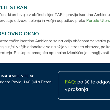
PLIT STRAN
ani, ki prebivajo v občinah, kjer TARI upravlja Isontina Ambiente
ervacijo odvoza zelenja in večjih odpadkov preko
Portala Uten
OSLOVNO OKNO
rtne točke Isontina Ambiente so na voljo občanom za vsako p
enja in/ali večjih odpadkov, se naložijo v ustrezen obrazec, po ka
raterja. Postopek omogoča optimalno izkoriščanje zmogljivosti vo
INA AMBIENTE srl
FAQ:
poiščite odgo
rigata Pavia, 140 (Villa Ritter)
vprašanja