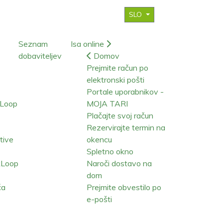
SLO
Seznam
Isa online
dobaviteljev
Domov
Prejmite račun po
elektronski pošti
Portale uporabnikov -
kLoop
MOJA TARI
Plačajte svoj račun
Rezervirajte termin na
ative
okencu
Spletno okno
kLoop
Naroči dostavo na
dom
ča
Prejmite obvestilo po
e-pošti