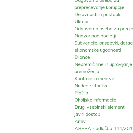
preprečevanje korupcije
Dejavnosti in postopki
Ukrepi
Odgovorna oseba za pregl
Nadzor nad podjetji
Subvencije, prispevki, dotaci
ekonomske ugodnosti
Bilance
Nepremičnine in upravljanje
premoženja
Kontrole in meritve
Nudene storitve
Plačila
Okoljske informacije
Drugi vsebinski elementi
javni dostop
Arhiv
ARERA - odločba 444/20