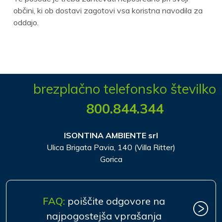
občini, ki ob dostavi zagotovi vsa koristna navodila za
oddajo.
brezplačno telefonsko številko
800.844.344
ISONTINA AMBIENTE srl
Ulica Brigata Pavia, 140 (Villa Ritter)
Gorica
FAQ:
poiščite odgovore na
najpogostejša vprašanja