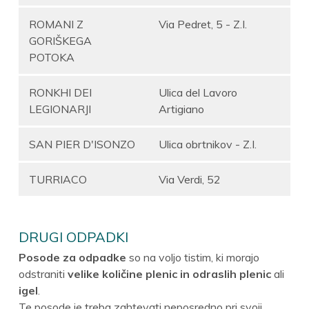
ROMANI Z
Via Pedret, 5 - Z.I.
GORIŠKEGA
POTOKA
RONKHI DEI
Ulica del Lavoro
LEGIONARJI
Artigiano
SAN PIER D'ISONZO
Ulica obrtnikov - Z.I.
TURRIACO
Via Verdi, 52
DRUGI ODPADKI
Posode za odpadke
so na voljo tistim, ki morajo
odstraniti
velike količine plenic in odraslih plenic
ali
igel
.
Te posode je treba zahtevati neposredno pri svoji