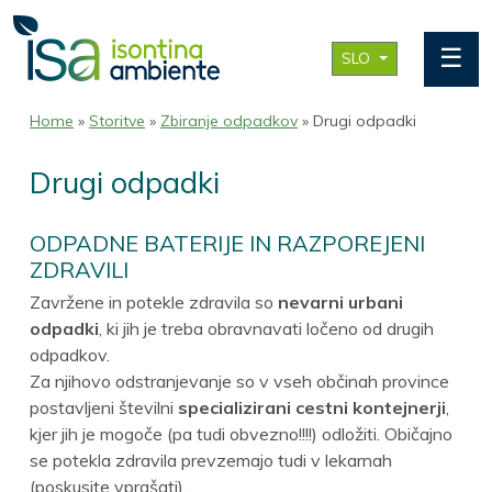
☰
SLO
Home
»
Storitve
»
Zbiranje odpadkov
» Drugi odpadki
Drugi odpadki
ODPADNE BATERIJE IN RAZPOREJENI
ZDRAVILI
Zavržene in potekle zdravila so
nevarni urbani
odpadki
, ki jih je treba obravnavati ločeno od drugih
odpadkov.
Za njihovo odstranjevanje so v vseh občinah province
postavljeni številni
specializirani cestni kontejnerji
,
kjer jih je mogoče (pa tudi obvezno!!!!) odložiti. Običajno
se potekla zdravila prevzemajo tudi v lekarnah
(poskusite vprašati).