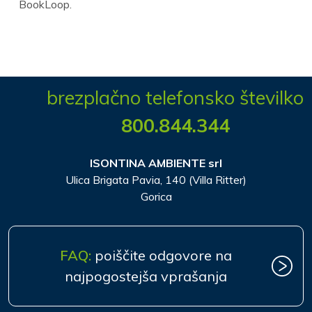
BookLoop.
brezplačno telefonsko številko
800.844.344
ISONTINA AMBIENTE srl
Ulica Brigata Pavia, 140 (Villa Ritter)
Gorica
FAQ:
poiščite odgovore na
najpogostejša vprašanja