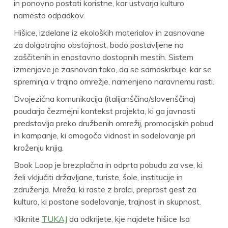
in ponovno postati koristne, kar ustvarja kulturo
namesto odpadkov.
Hišice, izdelane iz ekoloških materialov in zasnovane
za dolgotrajno obstojnost, bodo postavljene na
zaščitenih in enostavno dostopnih mestih. Sistem
izmenjave je zasnovan tako, da se samoskrbuje, kar se
spreminja v trajno omrežje, namenjeno naravnemu rasti.
Dvojezična komunikacija (italijanščina/slovenščina)
poudarja čezmejni kontekst projekta, ki ga javnosti
predstavlja preko družbenih omrežij, promocijskih pobud
in kampanje, ki omogoča vidnost in sodelovanje pri
kroženju knjig.
Book Loop je brezplačna in odprta pobuda za vse, ki
želi vključiti državljane, turiste, šole, institucije in
združenja. Mreža, ki raste z bralci, preprost gest za
kulturo, ki postane sodelovanje, trajnost in skupnost.
Kliknite
TUKAJ
da odkrijete, kje najdete hišice Isa