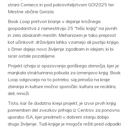
strani Comieco in pod pokroviteljstvom GO!2025 ter
Mestne občine Gorizia.
Book Loop pretvori branje v dejanje krožnega
gospodarstva z namestitvijo 25 "hišic knjig" na javnih
in zelo obiskanih mestih. Mehanizem je tako preprost
kot učinkovit: državljani lahko vzamejo ali pustijo knjigo,
s čimer dajejo novo življenje zgodbam in idejam, ki bi
sicer ostale pozabljene.
Projekt izhaja iz opazovanja goriškega območja, kjer je
manjkala strukturirana pobuda za izmenjavo knjig. Book
Loop odgovarja na to potrebo, saj prinaša na kraje
zbiranja in kulture močno sporočilo: kultura se reciklira,
deli, množi.
Tisto, kar še dodatno krepi projekt, je izvor prvih knjig:
pomemben del zvezkov prihaja iz Centrov za ponovno
uporabo ISA, kjer predmeti v dobrem stanju dobijo
drugo življenje. Tudi knjige je mogoče rešiti pred odpadki