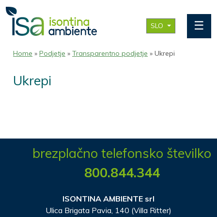
☰
SLO
Home
»
Podjetje
»
Transparentno podjetje
» Ukrepi
Ukrepi
brezplačno telefonsko številko
800.844.344
ISONTINA AMBIENTE srl
Ulica Brigata Pavia, 140 (Villa Ritter)