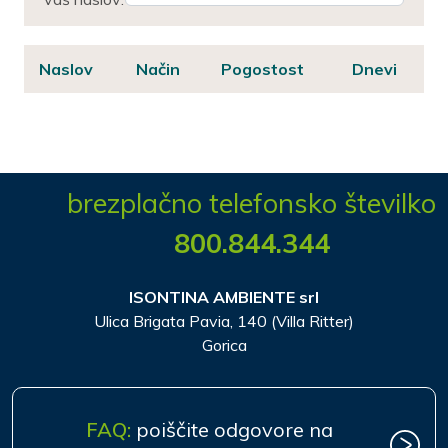
Naslov
Način
Pogostost
Dnevi
brezplačno telefonsko številko
800.844.344
ISONTINA AMBIENTE srl
Ulica Brigata Pavia, 140 (Villa Ritter)
Gorica
FAQ:
poiščite odgovore na