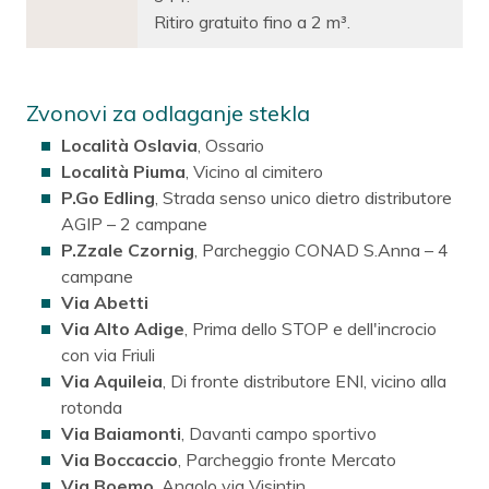
Ritiro gratuito fino a 2 m³.
Zvonovi za odlaganje stekla
Località Oslavia
, Ossario
Località Piuma
, Vicino al cimitero
P.Go Edling
, Strada senso unico dietro distributore
AGIP – 2 campane
P.Zzale Czornig
, Parcheggio CONAD S.Anna – 4
campane
Via Abetti
Via Alto Adige
, Prima dello STOP e dell'incrocio
con via Friuli
Via Aquileia
, Di fronte distributore ENI, vicino alla
rotonda
Via Baiamonti
, Davanti campo sportivo
Via Boccaccio
, Parcheggio fronte Mercato
Via Boemo
, Angolo via Visintin