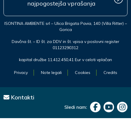
najpogostejša vprašanja
ISONTINA AMBIENTE srl – Ulica Brigata Pavia, 140 (Villa Ritter) –
Gorica
Davčna št. – ID št. za DDV in št. vpisa v poslovni register
01123290312
kapital družbe 11.412.450,41 Eur v celoti vplačan
Privacy
Note legali
Cookies
Credits
Kontakti
Sledi nam: