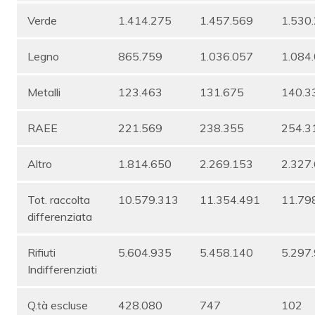
Verde
1.414.275
1.457.569
1.530
Legno
865.759
1.036.057
1.084
Metalli
123.463
131.675
140.3
RAEE
221.569
238.355
254.3
Altro
1.814.650
2.269.153
2.327
Tot. raccolta
10.579.313
11.354.491
11.79
differenziata
Rifiuti
5.604.935
5.458.140
5.297
Indifferenziati
Q.tà escluse
428.080
747
102