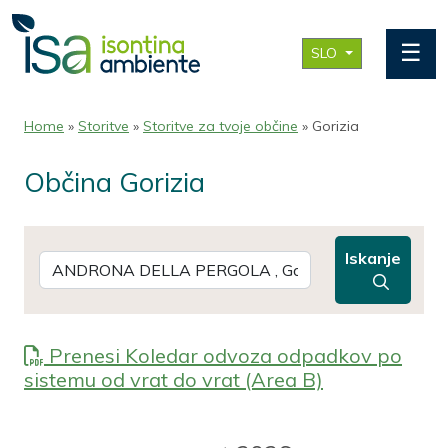
☰
SLO
Home
»
Storitve
»
Storitve za tvoje občine
» Gorizia
Občina Gorizia
Iskanje
Prenesi Koledar odvoza odpadkov po
sistemu od vrat do vrat (Area B)