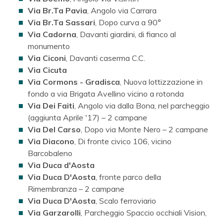
Via Br.Ta Pavia
, Angolo via Carrara
Via Br.Ta Sassari
, Dopo curva a 90°
Via Cadorna
, Davanti giardini, di fianco al
monumento
Via Ciconi
, Davanti caserma C.C.
Via Cicuta
Via Cormons - Gradisca
, Nuova lottizzazione in
fondo a via Brigata Avellino vicino a rotonda
Via Dei Faiti
, Angolo via dalla Bona, nel parcheggio
(aggiunta Aprile '17) – 2 campane
Via Del Carso
, Dopo via Monte Nero – 2 campane
Via Diacono
, Di fronte civico 106, vicino
Barcobaleno
Via Duca d'Aosta
Via Duca D'Aosta
, fronte parco della
Rimembranza – 2 campane
Via Duca D'Aosta
, Scalo ferroviario
Via Garzarolli
, Parcheggio Spaccio occhiali Vision,