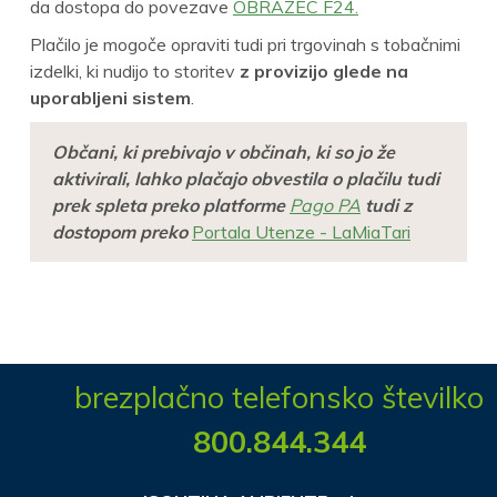
da dostopa do povezave
OBRAZEC F24.
Plačilo je mogoče opraviti tudi pri trgovinah s tobačnimi
izdelki, ki nudijo to storitev
z provizijo glede na
uporabljeni sistem
.
Občani, ki prebivajo v občinah, ki so jo že
aktivirali, lahko plačajo obvestila o plačilu tudi
prek spleta preko platforme
Pago PA
tudi z
dostopom preko
Portala Utenze - LaMiaTari
brezplačno telefonsko številko
800.844.344