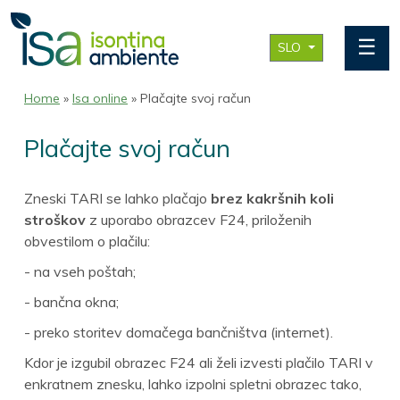
☰
SLO
Home
»
Isa online
» Plačajte svoj račun
Plačajte svoj račun
Zneski TARI se lahko plačajo
brez kakršnih koli
stroškov
z uporabo obrazcev F24, priloženih
obvestilom o plačilu:
- na vseh poštah;
- bančna okna;
- preko storitev domačega bančništva (internet).
Kdor je izgubil obrazec F24 ali želi izvesti plačilo TARI v
enkratnem znesku, lahko izpolni spletni obrazec tako,