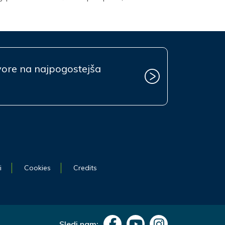
vore na najpogostejša
i
Cookies
Credits
Sledi nam: