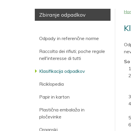
Ho
Zbiranje odpadkov
K
Odpady in referenčne norme
Odp
Raccolta dei rifiuti; poche regole
nev
nell'interesse di tutti
So
Klasifikacija odpadkov
Riciklopedia
Papir in karton
Plastična embalaža in
pločevinke
Organski