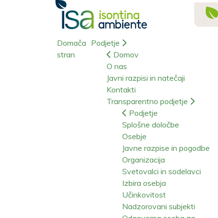
Domača
Podjetje
stran
Domov
O nas
Javni razpisi in natečaji
Kontakti
Transparentno podjetje
Podjetje
Splošne določbe
Osebje
Javne razpise in pogodbe
Organizacija
Svetovalci in sodelavci
Izbira osebja
Učinkovitost
Nadzorovani subjekti
Odgovorna oseba za