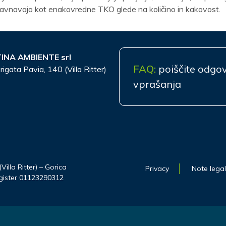
avnavajo kot enakovredne TKO glede na količino in kakovost.
INA AMBIENTE srl
FAQ:
poiščite odgo
rigata Pavia, 140 (Villa Ritter)
vprašanja
illa Ritter) – Gorica
Privacy
Note legal
register 01123290312