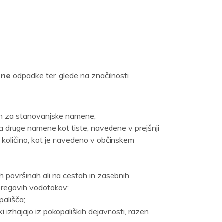
bne
odpadke ter, glede na značilnosti
nih za stanovanjske namene;
 za druge namene kot tiste, navedene v prejšnji
količino, kot je navedeno v občinskem
nih površinah ali na cestah in zasebnih
n bregovih vodotokov;
pališča;
 ki izhajajo iz pokopaliških dejavnosti, razen