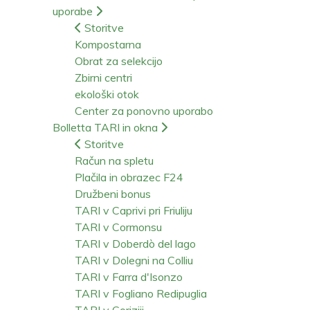
uporabe
Storitve
Kompostarna
Obrat za selekcijo
Zbirni centri
ekološki otok
Center za ponovno uporabo
Bolletta TARI in okna
Storitve
Račun na spletu
Plačila in obrazec F24
Družbeni bonus
TARI v Caprivi pri Friuliju
TARI v Cormonsu
TARI v Doberdò del lago
TARI v Dolegni na Colliu
TARI v Farra d'Isonzo
TARI v Fogliano Redipuglia
TARI v Goriziji