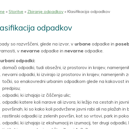
me
»
Storitve
»
Zbiranje odpadkov
» Klasifikacija odpadkov
lasifikacija odpadkov
ady so razvrščeni, glede na izvor, v
urbane
odpadke in
pose
arnosti, v
nevarne
odpadke in
nevarne
odpadke.
 urbani odpadki:
domači odpadki, tudi obsežni, iz prostorov in krajev, namenje
nevarni odpadki, ki izvirajo iz prostorov in krajev, namenjenih
točki, so enakovredni urbanim odpadkom glede na kakovost in 
predpisu;
odpadki, ki izhajajo iz čiščenja ulic;
odpadki katere koli narave ali izvora, ki ležijo na cestah in jav
površinah, ki so kako koli podvržene javni rabi ali na plažah i
rastlinski odpadki iz zelenih površin, kot so vrtovi, park in poko
odpadki, ki izhajajo iz ekshumacij in izumacij, ter drugi odpadki,