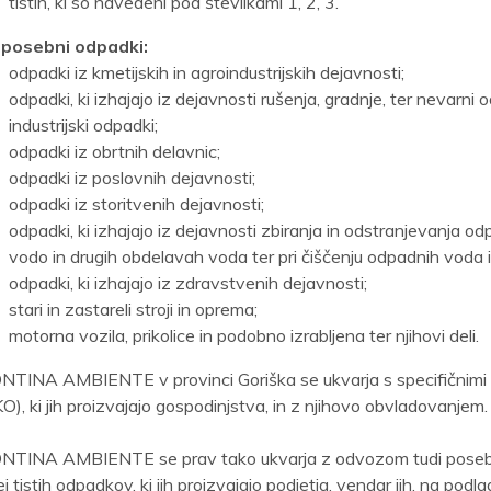
tistih, ki so navedeni pod številkami 1, 2, 3.
 posebni odpadki:
odpadki iz kmetijskih in agroindustrijskih dejavnosti;
odpadki, ki izhajajo iz dejavnosti rušenja, gradnje, ter nevarni 
industrijski odpadki;
odpadki iz obrtnih delavnic;
odpadki iz poslovnih dejavnosti;
odpadki iz storitvenih dejavnosti;
odpadki, ki izhajajo iz dejavnosti zbiranja in odstranjevanja od
vodo in drugih obdelavah voda ter pri čiščenju odpadnih voda
odpadki, ki izhajajo iz zdravstvenih dejavnosti;
stari in zastareli stroji in oprema;
motorna vozila, prikolice in podobno izrabljena ter njihovi deli.
NTINA AMBIENTE v provinci Goriška se ukvarja s specifičnimi 
O), ki jih proizvajajo gospodinjstva, in z njihovo obvladovanjem.
NTINA AMBIENTE se prav tako ukvarja z odvozom tudi posebn
ej tistih odpadkov, ki jih proizvajajo podjetja, vendar jih, na po