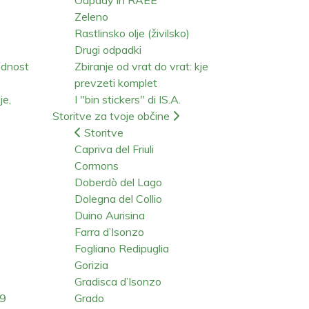
Zeleno
Rastlinsko olje (živilsko)
Drugi odpadki
ednost
Zbiranje od vrat do vrat: kje
prevzeti komplet
je,
I "bin stickers" di IS.A.
Storitve za tvoje občine
Storitve
Capriva del Friuli
Cormons
Doberdò del Lago
Dolegna del Collio
Duino Aurisina
Farra d’Isonzo
Fogliano Redipuglia
Gorizia
Gradisca d’Isonzo
19
Grado