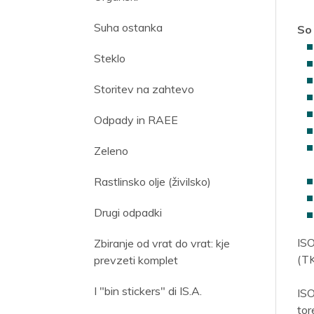
Suha ostanka
So
Steklo
Storitev na zahtevo
Odpady in RAEE
Zeleno
Rastlinsko olje (živilsko)
Drugi odpadki
ISO
Zbiranje od vrat do vrat: kje
(TK
prevzeti komplet
I "bin stickers" di IS.A.
ISO
tor