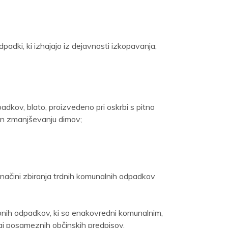
odpadki, ki izhajajo iz dejavnosti izkopavanja;
padkov, blato, proizvedeno pri oskrbi s pitno
 in zmanjševanju dimov;
načini zbiranja trdnih komunalnih odpadkov
ih odpadkov, ki so enakovredni komunalnim,
dlagi posameznih občinskih predpisov,