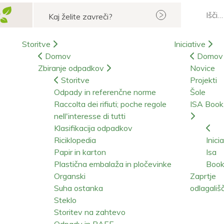
Iskanje
Storitve
Iniciative
Domov
Domov
Zbiranje odpadkov
Novice
Storitve
Projekti
Odpady in referenčne norme
Šole
Raccolta dei rifiuti; poche regole
ISA Boo
nell'interesse di tutti
Klasifikacija odpadkov
Riciklopedia
Inici
Papir in karton
Isa
Plastična embalaža in pločevinke
Boo
Organski
Zaprtje
Suha ostanka
odlagališ
Steklo
Storitev na zahtevo
Odpady in RAEE