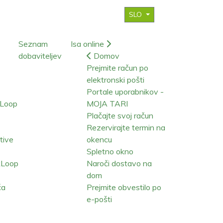
SLO
Seznam
Isa online
dobaviteljev
Domov
Prejmite račun po
elektronski pošti
Portale uporabnikov -
kLoop
MOJA TARI
Plačajte svoj račun
Rezervirajte termin na
ative
okencu
Spletno okno
kLoop
Naroči dostavo na
dom
ča
Prejmite obvestilo po
e-pošti