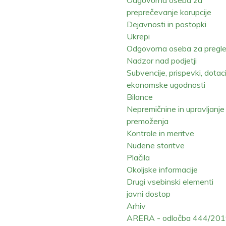
preprečevanje korupcije
Dejavnosti in postopki
Ukrepi
Odgovorna oseba za pregl
Nadzor nad podjetji
Subvencije, prispevki, dotaci
ekonomske ugodnosti
Bilance
Nepremičnine in upravljanje
premoženja
Kontrole in meritve
Nudene storitve
Plačila
Okoljske informacije
Drugi vsebinski elementi
javni dostop
Arhiv
ARERA - odločba 444/20