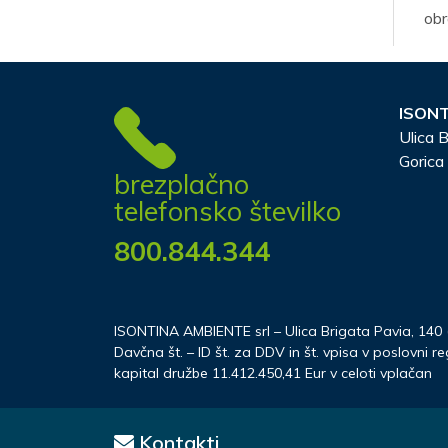
obr
ISONT
Ulica B
Gorica
brezplačno
telefonsko številko
800.844.344
ISONTINA AMBIENTE srl – Ulica Brigata Pavia, 140 (V
Davčna št. – ID št. za DDV in št. vpisa v poslovni 
kapital družbe 11.412.450,41 Eur v celoti vplačan
Kontakti