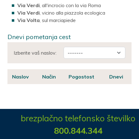
Via Verdi
, all'incrocio con la via Roma
Via Verdi
, vicino alla piazzola ecologica
Via Volta
, sul marciapiede
Dnevi pometanja cest
Izberite vaš naslov:
Naslov
Način
Pogostost
Dnevi
brezplačno telefonsko številko
800.844.344