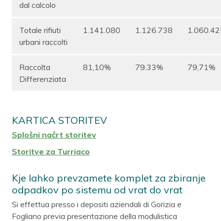
dal calcolo
Totale rifiuti
1.141.080
1.126.738
1.060.42
urbani raccolti
Raccolta
81,10%
79.33%
79,71%
Differenziata
KARTICA STORITEV
Splošni načrt storitev
Storitve za Turriaco
Kje lahko prevzamete komplet za zbiranje
odpadkov po sistemu od vrat do vrat
Si effettua presso i depositi aziendali di Gorizia e
Fogliano previa presentazione della modulistica