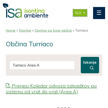
☰
SLO
Home
»
Storitve
»
Storitve za tvoje občine
» Turriaco
Občina Turriaco
Iskanje
Prenesi Koledar odvoza odpadkov po
sistemu od vrat do vrat (Area A)