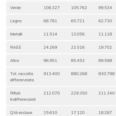
Verde
106.327
105.762
99.534
Legno
68.781
65.721
62.730
Metalli
11.514
13.056
11.118
RAEE
24.269
22.516
19.702
Altro
96.951
85.453
89.598
Tot. raccolta
913.400
880.268
830.798
differenziata
Rifiuti
212.070
229.350
211.340
Indifferenziati
Q.tà escluse
15.610
17.120
18.287