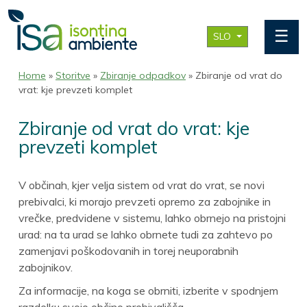
☰
SLO
Home
»
Storitve
»
Zbiranje odpadkov
» Zbiranje od vrat do
vrat: kje prevzeti komplet
Zbiranje od vrat do vrat: kje
prevzeti komplet
V občinah, kjer velja sistem od vrat do vrat, se novi
prebivalci, ki morajo prevzeti opremo za zabojnike in
vrečke, predvidene v sistemu, lahko obrnejo na pristojni
urad: na ta urad se lahko obrnete tudi za zahtevo po
zamenjavi poškodovanih in torej neuporabnih
zabojnikov.
Za informacije, na koga se obrniti, izberite v spodnjem
razdelku svojo občino prebivališča.