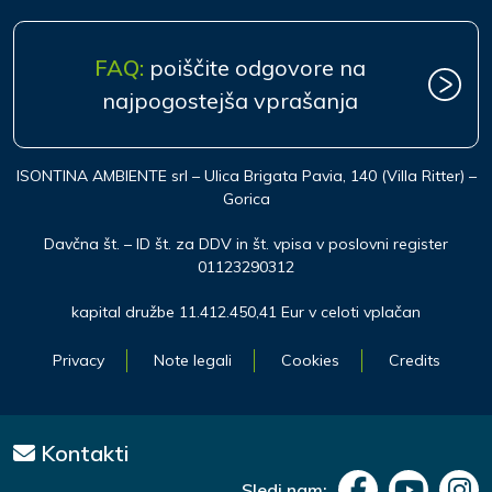
FAQ:
poiščite odgovore na
najpogostejša vprašanja
ISONTINA AMBIENTE srl – Ulica Brigata Pavia, 140 (Villa Ritter) –
Gorica
Davčna št. – ID št. za DDV in št. vpisa v poslovni register
01123290312
kapital družbe 11.412.450,41 Eur v celoti vplačan
Privacy
Note legali
Cookies
Credits
Kontakti
Sledi nam: