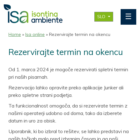
☰
SLO
Home
»
Isa online
» Rezervirajte termin na okencu
Rezervirajte termin na okencu
Od 1. marca 2024 je mogoče rezervirati spletni termin
pri naših pisarnah.
Rezervacijo lahko opravite preko aplikacije Junker ali
preko spletne strani podjetja.
Ta funkcionalnost omogoča, da si rezervirate termin z
našimi operaterji udobno od doma, tako da izberete
datum in uro za obisk.
Uporabnik, ki bo izbral to rešitev, se lahko predstavi na
naših točkah malo pred izbranim časom in ga naši