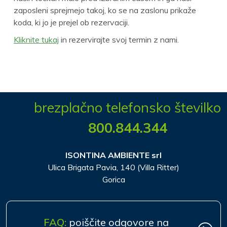
zaposleni sprejmejo takoj, ko se na zaslonu prikaže
koda, ki jo je prejel ob rezervaciji.
Kliknite tukaj
in rezervirajte svoj termin z nami.
brezplačno telefonsko številko
800.844.344
ISONTINA AMBIENTE srl
Ulica Brigata Pavia, 140 (Villa Ritter)
Gorica
FAQ:
poiščite odgovore na