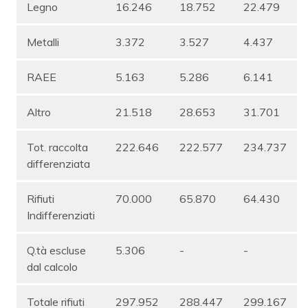
Legno
16.246
18.752
22.479
Metalli
3.372
3.527
4.437
RAEE
5.163
5.286
6.141
Altro
21.518
28.653
31.701
Tot. raccolta
222.646
222.577
234.737
differenziata
Rifiuti
70.000
65.870
64.430
Indifferenziati
Q.tà escluse
5.306
-
-
dal calcolo
Totale rifiuti
297.952
288.447
299.167