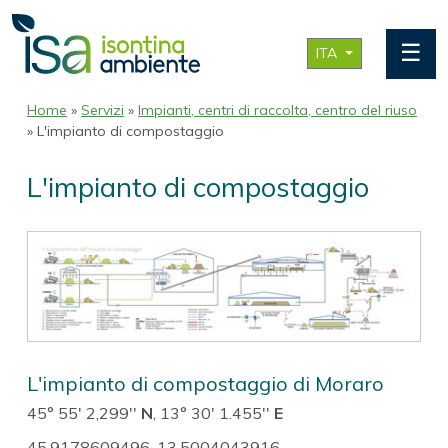
☰
ITA
Home
»
Servizi
»
Impianti, centri di raccolta, centro del riuso
» L'impianto di compostaggio
L'impianto di compostaggio
L'impianto di compostaggio di Moraro
45° 55' 2,299''
N
, 13° 30' 1.455''
E
45.9178609496, 13.5004043916