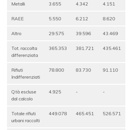
Metalli
3.655
4.342
4.151
RAEE
5.550
6.212
8.620
Altro
29.575
39.596
43.469
Tot. raccolta
365.353
381.721
435.461
differenziata
Rifiuti
78.800
83.730
91.110
Indifferenziati
Q.tà escluse
4.925
-
-
dal calcolo
Totale rifiuti
449.078
465.451
526.571
urbani raccolti