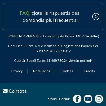
FAQ:
cjate lis rispuestis aes
domandis plui frecuentis
ISONTINA AMBIENTE srl – vie Brigata Pavia, 140 (Vile Ritter)
Cod. Fisc. – Part. IZV e Iscrizion al Regjistri des Impresis di
Gurize n. 01123290312
Capitâl Sociâl Euros 11.469.730,24 viersât par intîr
Privacy
Note legali
Cookies
Credits
Contats
Stanus daûr: