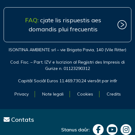
FAQ:
cjate lis rispuestis aes
domandis plui frecuentis
ISONTINA AMBIENTE srl – vie Brigata Pavia, 140 (Vile Ritter)
Cod. Fisc. – Part. IZV e Iscrizion al Regjistri des Impresis di
Gurize n. 01123290312
Capitâl Sociâl Euros 11.469.730,24 viersât par intîr
Privacy
Note legali
Cookies
Credits
Contats
Stanus daûr: