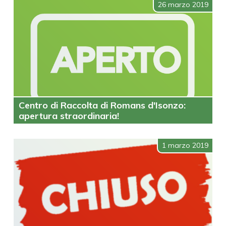
26 marzo 2019
Centro di Raccolta di Romans d'Isonzo:
apertura straordinaria!
1 marzo 2019