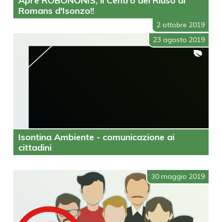
Apre ROBONONIS, il Centro del Riuso di
Romans d'Isonzo!!
2 ottobre 2019
23 agosto 2019
Isontina Ambiente - comunicazione ai
cittadini
30 maggio 2019