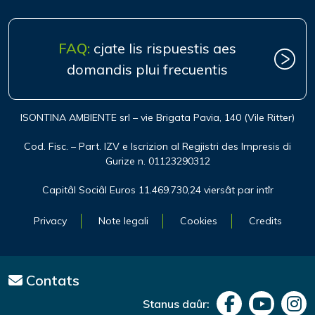
FAQ:
cjate lis rispuestis aes
domandis plui frecuentis
ISONTINA AMBIENTE srl – vie Brigata Pavia, 140 (Vile Ritter)
Cod. Fisc. – Part. IZV e Iscrizion al Regjistri des Impresis di
Gurize n. 01123290312
Capitâl Sociâl Euros 11.469.730,24 viersât par intîr
Privacy
Note legali
Cookies
Credits
Contats
Stanus daûr: