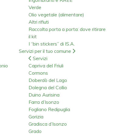
Verde
Olio vegetale (alimentare)
Altri rifiuti
Raccolta porta a porta: dove ritirare
il kit
I “bin stickers” di IS.A.
Servizi per il tuo comune
Servizi
onio
Capriva del Friuli
Cormons
Doberdò del Lago
Dolegna del Collio
Duino Aurisina
Farra d’Isonzo
Fogliano Redipuglia
Gorizia
Gradisca d’Isonzo
Grado