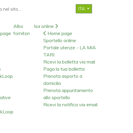
ITA
Albo
Isa online
page
fornitori
Home page
Sportello online
Portale utenze - LA MIA
TARI
a
Ricevi la bolletta via mail
a
Paga la tua bolletta
okLoop
Prenota asporto a
domicilio
Prenota appuntamento
iative
allo sportello
Ricevi la notifica via email
kLoop