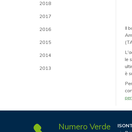
2018
2017
Il 
2016
Amb
2015
(TA
L'a
2014
le 
ult
2013
è s
Per
con
per
Numero Verde
ISONT