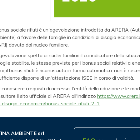
bonus sociale rifiuti è un'agevolazione introdotta da ARERA (Aut
iente) a favore delle famiglie in condizioni di disagio economico. 
RI) dovuta dal nucleo familiare.
gevolazione spetta ai nuclei familiari il cui indicatore della sit
soglie stabilite, le stesse previste per i bonus sociali relativi a 
imi, il bonus rifiuti è riconosciuto in forma automatica: non è n
ufficiente disporre di un'attestazione ISEE in corso di validità.
 conoscere i requisiti di accesso, l'entità della riduzione e le mo
sultare il sito ufficiale di ARERA all'indirizzo
https://www.arera.
-disagio-economico/bonus-sociale-rifiuti-2-1
.
INA AMBIENTE srl