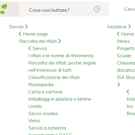
Cerca
Servizi
Iniziative
Home page
Home 
Raccolta dei rifiuti
News
Servizi
Progetti
I rifiuti e le norme di riferimento
Scuole
Raccolta dei rifiuti; poche regole
Chiusur
nell'interesse di tutti
discaric
Classificazione dei rifiuti
ISA Bo
Riciclopedia
Carta e cartone
Imballaggi in plastica e lattine
Iniz
Umido
Isa
Secco residuo
Boo
Vetro
e
Servizi a richiesta
Ingombranti e RAEE