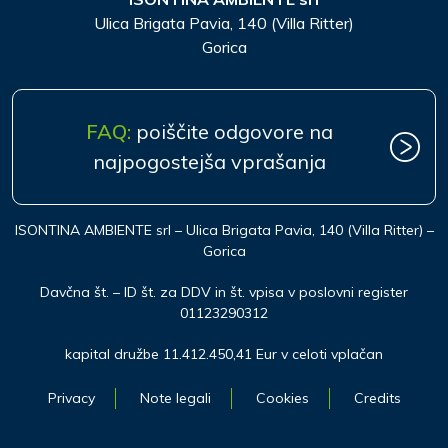
Ulica Brigata Pavia, 140 (Villa Ritter)
Gorica
FAQ:
poiščite odgovore na
najpogostejša vprašanja
ISONTINA AMBIENTE srl – Ulica Brigata Pavia, 140 (Villa Ritter) –
Gorica
Davčna št. – ID št. za DDV in št. vpisa v poslovni register
01123290312
kapital družbe 11.412.450,41 Eur v celoti vplačan
Privacy
Note legali
Cookies
Credits