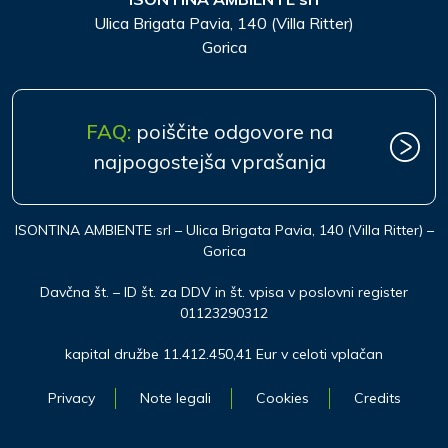
Ulica Brigata Pavia, 140 (Villa Ritter)
Gorica
FAQ:
poiščite odgovore na
najpogostejša vprašanja
ISONTINA AMBIENTE srl – Ulica Brigata Pavia, 140 (Villa Ritter) –
Gorica
Davčna št. – ID št. za DDV in št. vpisa v poslovni register
01123290312
kapital družbe 11.412.450,41 Eur v celoti vplačan
Privacy
Note legali
Cookies
Credits