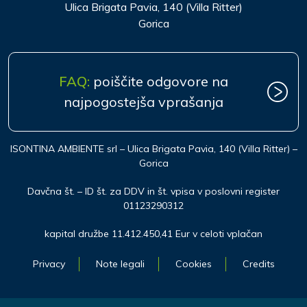
Ulica Brigata Pavia, 140 (Villa Ritter)
Gorica
FAQ:
poiščite odgovore na
najpogostejša vprašanja
ISONTINA AMBIENTE srl – Ulica Brigata Pavia, 140 (Villa Ritter) –
Gorica
Davčna št. – ID št. za DDV in št. vpisa v poslovni register
01123290312
kapital družbe 11.412.450,41 Eur v celoti vplačan
Privacy
Note legali
Cookies
Credits