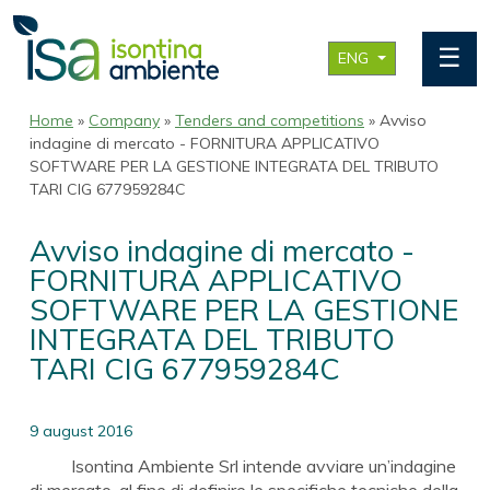
☰
ENG
Home
»
Company
»
Tenders and competitions
» Avviso
indagine di mercato - FORNITURA APPLICATIVO
SOFTWARE PER LA GESTIONE INTEGRATA DEL TRIBUTO
TARI CIG 677959284C
Avviso indagine di mercato -
FORNITURA APPLICATIVO
SOFTWARE PER LA GESTIONE
INTEGRATA DEL TRIBUTO
TARI CIG 677959284C
9 august 2016
Isontina Ambiente Srl intende avviare un’indagine
di mercato, al fine di definire le specifiche tecniche della