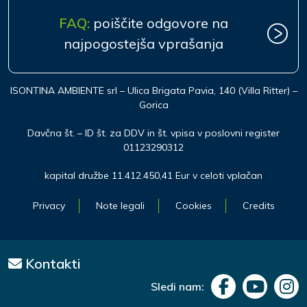
FAQ:
poiščite odgovore na
najpogostejša vprašanja
ISONTINA AMBIENTE srl – Ulica Brigata Pavia, 140 (Villa Ritter) –
Gorica
Davčna št. – ID št. za DDV in št. vpisa v poslovni register
01123290312
kapital družbe 11.412.450,41 Eur v celoti vplačan
Privacy
Note legali
Cookies
Credits
Kontakti
Sledi nam: